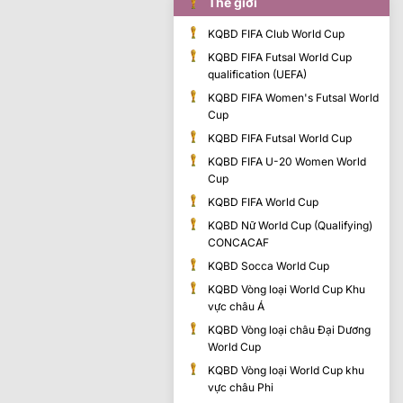
Thế giới
KQBD FIFA Club World Cup
KQBD FIFA Futsal World Cup
qualification (UEFA)
KQBD FIFA Women's Futsal World
Cup
KQBD FIFA Futsal World Cup
KQBD FIFA U-20 Women World
Cup
KQBD FIFA World Cup
KQBD Nữ World Cup (Qualifying)
CONCACAF
KQBD Socca World Cup
KQBD Vòng loại World Cup Khu
vực châu Á
KQBD Vòng loại châu Đại Dương
World Cup
KQBD Vòng loại World Cup khu
vực châu Phi