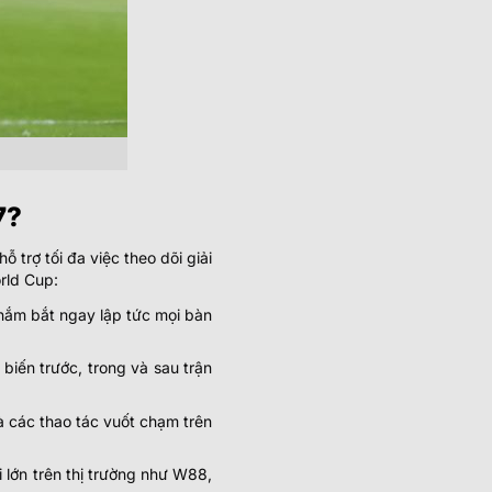
7?
 trợ tối đa việc theo dõi giải
rld Cup:
nắm bắt ngay lập tức mọi bàn
biến trước, trong và sau trận
và các thao tác vuốt chạm trên
 lớn trên thị trường như W88,