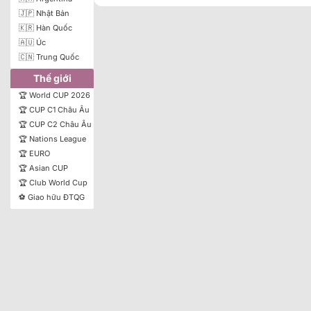
🇯🇵 Nhật Bản
🇰🇷 Hàn Quốc
Asian View
Euro View
Tỷ Lệ
🇦🇺 Úc
🇨🇳 Trung Quốc
BÓNG ĐÁ
Thế giới
🏆 World CUP 2026
Thời gian
Đội nhà
T
🏆 CUP C1 Châu Âu
🏆 CUP C2 Châu Âu
🏆 Nations League
🏆 EURO
🏆 Asian CUP
🏆 Club World Cup
⚽️️️ Giao hữu ĐTQG