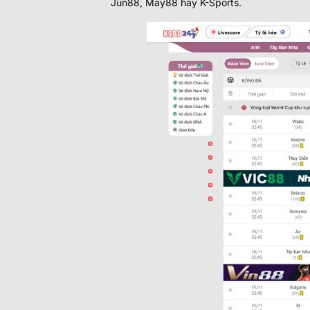
Jun88, May88 hay K-Sports.