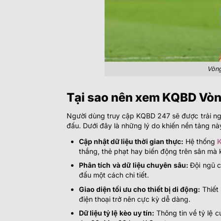
Vòng
Tại sao nên xem KQBD Vòn
Người dùng truy cập KQBD 247 sẽ được trải nghiệ
đấu. Dưới đây là những lý do khiến nền tảng n
Cập nhật dữ liệu thời gian thực:
Hệ thống
thắng, thẻ phạt hay biến động trên sân mà 
Phân tích và dữ liệu chuyên sâu:
Đội ngũ c
đấu một cách chi tiết.
Giao diện tối ưu cho thiết bị di động:
Thiết 
điện thoại trở nên cực kỳ dễ dàng.
Dữ liệu tỷ lệ kèo uy tín:
Thông tin về tỷ lệ 