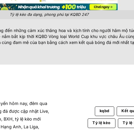
Tỷ lệ kèo đa dạng, phong phú tại KQBD 247
g đến những cảm xúc thăng hoa và kịch tính cho người hâm mộ túc
ể nắm bắt kịp thời KQBD Vòng loại World Cup khu vực châu Âu cùn
h cùng đam mê của bạn bằng cách xem kết quả bóng đá mới nhất tạ
uyến hôm nay, đêm qua
 đá được cập nhật Live,
kqbd
Kết q
, BXH, tỷ lệ kèo mới
Tỷ lệ kèo
Tỷ lệ
 Hạng Anh, La Liga,