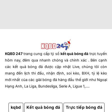
KQBD 247
trang cung cấp tỷ số
kết quả bóng đá
trực tuyến
hôm nay, đêm qua nhanh chóng và chính xác . Bên cạnh
các kết quả bóng đá được cập nhật Live, chúng tôi còn
mang đến lịch thi đấu, nhận định, soi kèo, BXH, tỷ lệ kèo
mới nhất của các giải bóng đá hàng đầu thế giới như Ngoại
Hạng Anh, La Liga, Bundesliga, Serie A, Ligue 1,....
kqbd
Kết quả bóng đá
Trực tiếp bóng đá