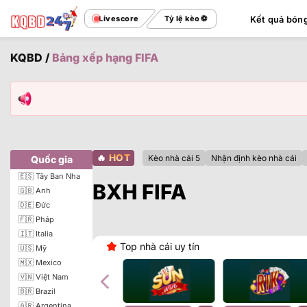
Bỏ
Livescore
Tỷ lệ kèo
Kết quả bón
qua
nội
KQBD
/
Bảng xếp hạng FIFA
dung
🔥
HOT
Kèo nhà cái 5
Nhận định kèo nhà cái
Quốc gia
🇪🇸 Tây Ban Nha
BXH FIFA
🇬🇧 Anh
🇩🇪 Đức
🇫🇷 Pháp
🇮🇹 Italia
Top nhà cái uy tín
🇺🇸 Mỹ
🇲🇽 Mexico
🇻🇳 Việt Nam
🇧🇷 Brazil
🇦🇷 Argentina