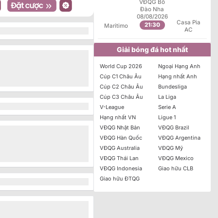
VĐQG Bồ
Đào Nha
08/08/2026
Casa Pia
21:30
Maritimo
AC
Giải bóng đá hot nhất
World Cup 2026
Ngoại Hạng Anh
Cúp C1 Châu Âu
Hạng nhất Anh
Cúp C2 Châu Âu
Bundesliga
Cúp C3 Châu Âu
La Liga
V-League
Serie A
Hạng nhất VN
Ligue 1
VĐQG Nhật Bản
VĐQG Brazil
VĐQG Hàn Quốc
VĐQG Argentina
VĐQG Australia
VĐQG Mỹ
VĐQG Thái Lan
VĐQG Mexico
VĐQG Indonesia
Giao hữu CLB
Giao hữu ĐTQG