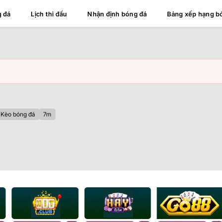
g đá
Lịch thi đấu
Nhận định bóng đá
Bảng xếp hạng b
Kèo bóng đá
7m