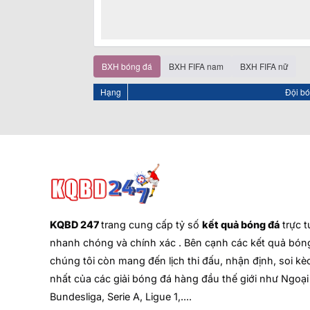
BXH bóng đá
BXH FIFA nam
BXH FIFA nữ
Hạng
Đội b
KQBD 247
trang cung cấp tỷ số
kết quả bóng đá
trực 
nhanh chóng và chính xác . Bên cạnh các kết quả bóng
chúng tôi còn mang đến lịch thi đấu, nhận định, soi kèo
nhất của các giải bóng đá hàng đầu thế giới như Ngoại
Bundesliga, Serie A, Ligue 1,....