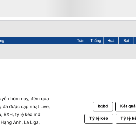
óng
Trận
Thắng
Hoà
Bại
tuyến hôm nay, đêm qua
 đá được cập nhật Live,
kqbd
Kết quả
, BXH, tỷ lệ kèo mới
Tỷ lệ kèo
Tỷ lệ k
 Hạng Anh, La Liga,