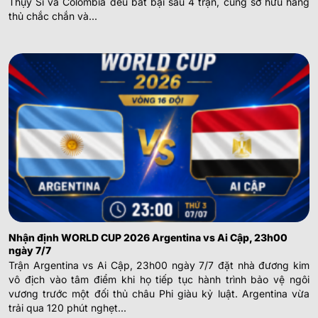
Thụy Sĩ và Colombia đều bất bại sau 4 trận, cùng sở hữu hàng
thủ chắc chắn và...
Nhận định WORLD CUP 2026 Argentina vs Ai Cập, 23h00
ngày 7/7
Trận Argentina vs Ai Cập, 23h00 ngày 7/7 đặt nhà đương kim
vô địch vào tâm điểm khi họ tiếp tục hành trình bảo vệ ngôi
vương trước một đối thủ châu Phi giàu kỷ luật. Argentina vừa
trải qua 120 phút nghẹt...