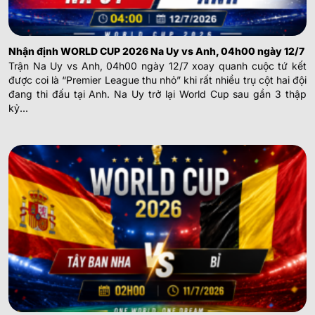
Nhận định WORLD CUP 2026 Na Uy vs Anh, 04h00 ngày 12/7
Trận Na Uy vs Anh, 04h00 ngày 12/7 xoay quanh cuộc tứ kết
được coi là “Premier League thu nhỏ” khi rất nhiều trụ cột hai đội
đang thi đấu tại Anh. Na Uy trở lại World Cup sau gần 3 thập
kỷ...