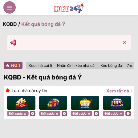
Bỏ
qua
nội
KQBD
/
Kết quả bóng đá Ý
dung
🔥
HOT
Kèo nhà cái 5
Nhận định kèo nhà cái
Kèo bóng đá
7m
KQBD - Kết quả bóng đá Ý
Top nhà cái uy tín
Xem tất cả
Vin88