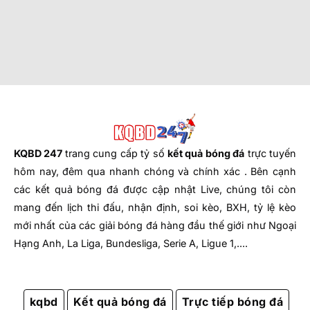
KQBD 247
trang cung cấp tỷ số
kết quả bóng đá
trực tuyến
hôm nay, đêm qua nhanh chóng và chính xác . Bên cạnh
các kết quả bóng đá được cập nhật Live, chúng tôi còn
mang đến lịch thi đấu, nhận định, soi kèo, BXH, tỷ lệ kèo
mới nhất của các giải bóng đá hàng đầu thế giới như Ngoại
Hạng Anh, La Liga, Bundesliga, Serie A, Ligue 1,....
kqbd
Kết quả bóng đá
Trực tiếp bóng đá