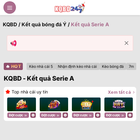
Bỏ
qua
nội
KQBD
/
Kết quả bóng đá Ý
/
Kết quả Serie A
dung
🔥
HOT
Kèo nhà cái 5
Nhận định kèo nhà cái
Kèo bóng đá
7m
KQBD - Kết quả Serie A
Top nhà cái uy tín
Xem tất cả
Vin88