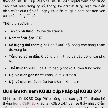
theo dõi KQBD Cúp Pháp tại KQBD 247, người xem còn được
cập nhật biến động tỷ số, thống kê chi tiết từng hiệp và diễn
biến chính của trận đấu ngay khi diễn ra, giúp nắm bắt trọn vẹn
cảm xúc bóng đá cúp.
Thông tin cơ bản:
Tên chính thức:
Coupe de France
Năm thành lập:
1917
Số lượng đội tham gia:
Hơn 7.000 đội bóng các hạng tham
dự vòng loại
Tổng số vòng đấu:
6 vòng chính thức và các vòng loại phụ
trợ
Thể thức thi đấu:
Loại trực tiếp (knockout) trên từng vòng
Đội vô địch gần nhất:
Paris Saint-Germain
Đội vô địch nhiều nhất:
Paris Saint-Germain
Ưu điểm khi xem KQBD Cúp Pháp tại KQBD 247
Khi theo dõi KQBD Cúp Pháp cũng như các giải đấu thuộc hệ
thống
bóng đá Pháp
khác tại KQBD 247, bạn sẽ thấy nhiều điểm