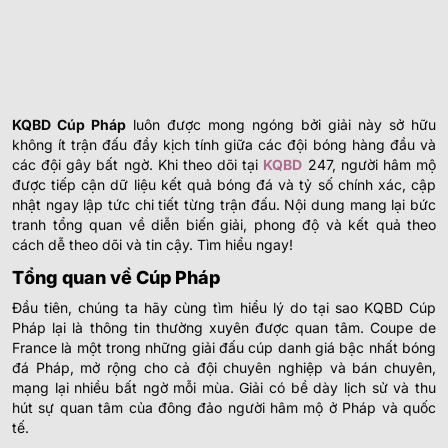
KQBD Cúp Pháp
luôn được mong ngóng bởi giải này sở hữu
không ít trận đấu đầy kịch tính giữa các đội bóng hàng đầu và
các đội gây bất ngờ. Khi theo dõi tại
KQBD
247, người hâm mộ
được tiếp cận dữ liệu kết quả bóng đá và tỷ số chính xác, cập
nhật ngay lập tức chi tiết từng trận đấu. Nội dung mang lại bức
tranh tổng quan về diễn biến giải, phong độ và kết quả theo
cách dễ theo dõi và tin cậy. Tìm hiểu ngay!
Tổng quan về Cúp Pháp
Đầu tiên, chúng ta hãy cùng tìm hiểu lý do tại sao KQBD Cúp
Pháp lại là thông tin thường xuyên được quan tâm. Coupe de
France là một trong những giải đấu cúp danh giá bậc nhất bóng
đá Pháp, mở rộng cho cả đội chuyên nghiệp và bán chuyên,
mạng lại nhiều bất ngờ mỗi mùa. Giải có bề dày lịch sử và thu
hút sự quan tâm của đông đảo người hâm mộ ở Pháp và quốc
tế.