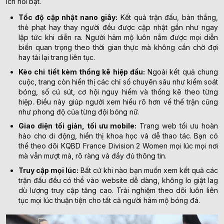
ích nổi bật.
Tốc độ cập nhật nano giây:
Kết quả trận đấu, bàn thắng,
thẻ phạt hay thay người đều được cập nhật gần như ngay
lập tức khi diễn ra. Người hâm mộ luôn nắm được mọi diễn
biến quan trọng theo thời gian thực mà không cần chờ đợi
hay tải lại trang liên tục.
Kèo chi tiết kèm thống kê hiệp đấu:
Ngoài kết quả chung
cuộc, trang còn hiển thị các chỉ số chuyên sâu như kiểm soát
bóng, số cú sút, cơ hội nguy hiểm và thống kê theo từng
hiệp. Điều này giúp người xem hiểu rõ hơn về thế trận cũng
như phong độ của từng đội bóng nữ.
Giao diện tối giản, tối ưu mobile:
Trang web tối ưu hoàn
hảo cho di động, hiển thị khoa học và dễ thao tác. Bạn có
thể theo dõi KQBD France Division 2 Women mọi lúc mọi nơi
mà vẫn mượt mà, rõ ràng và đầy đủ thông tin.
Truy cập mọi lúc:
Bất cứ khi nào bạn muốn xem kết quả các
trận đấu đều có thể vào website dễ dàng, không lo giật lag
dù lượng truy cập tăng cao. Trải nghiệm theo dõi luôn liên
tục mọi lúc thuận tiện cho tất cả người hâm mộ bóng đá.