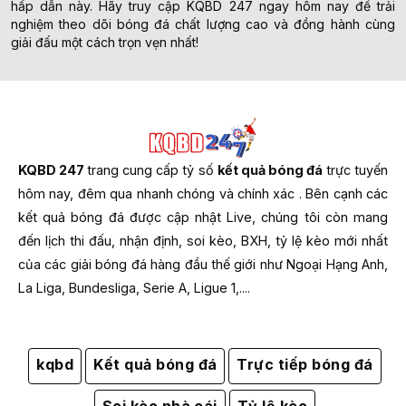
hấp dẫn này. Hãy truy cập KQBD 247 ngay hôm nay để trải
nghiệm theo dõi bóng đá chất lượng cao và đồng hành cùng
giải đấu một cách trọn vẹn nhất!
KQBD 247
trang cung cấp tỷ số
kết quả bóng đá
trực tuyến
hôm nay, đêm qua nhanh chóng và chính xác . Bên cạnh các
kết quả bóng đá được cập nhật Live, chúng tôi còn mang
đến lịch thi đấu, nhận định, soi kèo, BXH, tỷ lệ kèo mới nhất
của các giải bóng đá hàng đầu thế giới như Ngoại Hạng Anh,
La Liga, Bundesliga, Serie A, Ligue 1,....
kqbd
Kết quả bóng đá
Trực tiếp bóng đá
Soi kèo nhà cái
Tỷ lệ kèo