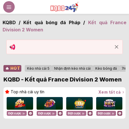
Bỏ
qua
nội
KQBD
/
Kết quả bóng đá Pháp
/
Kết quả France
dung
Division 2 Women
🔥
HOT
Kèo nhà cái 5
Nhận định kèo nhà cái
Kèo bóng đá
7m
KQBD - Kết quả France Division 2 Women
Top nhà cái uy tín
Xem tất cả