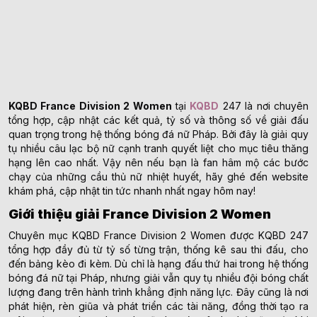
KQBD France Division 2 Women
tại
KQBD
247 là nơi chuyên
tổng hợp, cập nhật các kết quả, tỷ số và thông số về giải đấu
quan trọng trong hệ thống bóng đá nữ Pháp. Bởi đây là giải quy
tụ nhiều câu lạc bộ nữ cạnh tranh quyết liệt cho mục tiêu thăng
hạng lên cao nhất. Vậy nên nếu bạn là fan hâm mộ các bước
chạy của những cầu thủ nữ nhiệt huyết, hãy ghé đến website
khám phá, cập nhật tin tức nhanh nhất ngay hôm nay!
Giới thiệu giải France Division 2 Women
Chuyên mục KQBD France Division 2 Women được KQBD 247
tổng hợp đầy đủ từ tỷ số từng trận, thống kê sau thi đấu, cho
đến bảng kèo đi kèm. Dù chỉ là hạng đấu thứ hai trong hệ thống
bóng đá nữ tại Pháp, nhưng giải vẫn quy tụ nhiều đội bóng chất
lượng đang trên hành trình khẳng định năng lực. Đây cũng là nơi
phát hiện, rèn giũa và phát triển các tài năng, đồng thời tạo ra