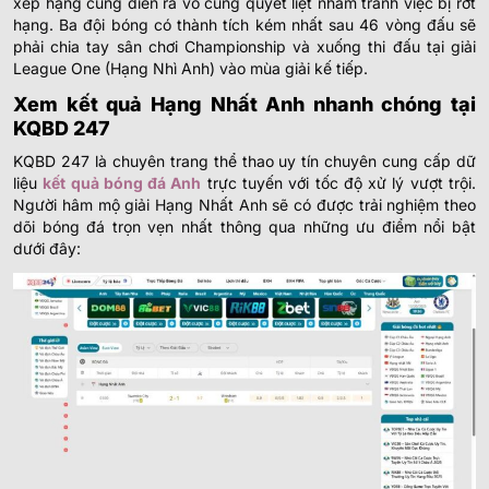
xếp hạng cũng diễn ra vô cùng quyết liệt nhằm tránh việc bị rớt
hạng. Ba đội bóng có thành tích kém nhất sau 46 vòng đấu sẽ
phải chia tay sân chơi Championship và xuống thi đấu tại giải
League One (Hạng Nhì Anh) vào mùa giải kế tiếp.
Xem kết quả Hạng Nhất Anh nhanh chóng tại
KQBD 247
KQBD 247 là chuyên trang thể thao uy tín chuyên cung cấp dữ
liệu
kết quả bóng đá Anh
trực tuyến với tốc độ xử lý vượt trội.
Người hâm mộ giải Hạng Nhất Anh sẽ có được trải nghiệm theo
dõi bóng đá trọn vẹn nhất thông qua những ưu điểm nổi bật
dưới đây: