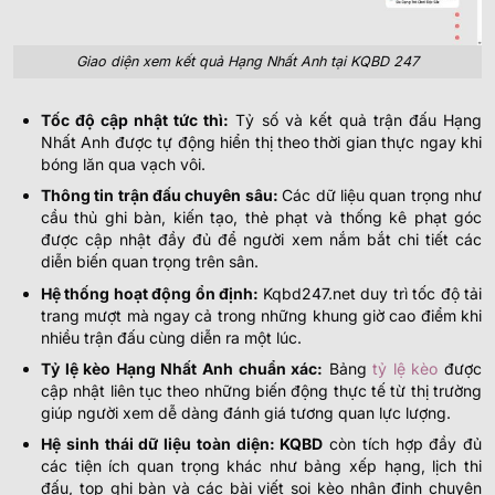
Giao diện xem kết quả Hạng Nhất Anh tại KQBD 247
Tốc độ cập nhật tức thì:
Tỷ số và kết quả trận đấu Hạng
Nhất Anh được
tự động hiển thị theo thời gian thực ngay khi
bóng lăn qua vạch vôi.
Thông tin trận đấu chuyên sâu:
Các dữ liệu quan trọng như
cầu thủ ghi bàn, kiến tạo, thẻ phạt và thống kê phạt góc
được cập nhật đầy đủ để người xem nắm bắt chi tiết các
diễn biến quan trọng trên sân.
Hệ thống hoạt động ổn định:
Kqbd247.net duy trì tốc độ tải
trang mượt mà ngay cả trong những khung giờ cao điểm khi
nhiều trận đấu cùng diễn ra một lúc.
Tỷ lệ kèo Hạng Nhất Anh chuẩn xác:
Bảng
tỷ lệ kèo
được
cập nhật liên tục theo những biến động thực tế từ thị trường
giúp người xem dễ dàng đánh giá tương quan lực lượng.
Hệ sinh thái dữ liệu toàn diện:
KQBD
còn tích hợp đầy đủ
các tiện ích quan trọng khác như bảng xếp hạng, lịch thi
đấu, top ghi bàn và các bài viết soi kèo nhận định chuyên