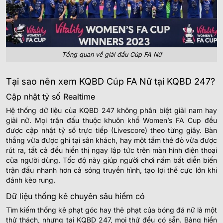
Tổng quan về giải đấu Cúp FA Nữ
Tại sao nên xem KQBD Cúp FA Nữ tại KQBD 247?
Cập nhật tỷ số Realtime
Hệ thống dữ liệu của KQBD 247 không phân biệt giải nam hay
giải nữ. Mọi trận đấu thuộc khuôn khổ Women’s FA Cup đều
được cập nhật tỷ số trực tiếp (Livescore) theo từng giây. Bàn
thắng vừa được ghi tại sân khách, hay một tấm thẻ đỏ vừa được
rút ra, tất cả đều hiển thị ngay lập tức trên màn hình điện thoại
của người dùng. Tốc độ này giúp người chơi nắm bắt diễn biến
trận đấu nhanh hơn cả sóng truyền hình, tạo lợi thế cực lớn khi
đánh kèo rung.
Dữ liệu thống kê chuyên sâu hiếm có
Tìm kiếm thống kê phạt góc hay thẻ phạt của bóng đá nữ là một
thử thách, nhưng tại KQBD 247, mọi thứ đều có sẵn. Bảng hiển