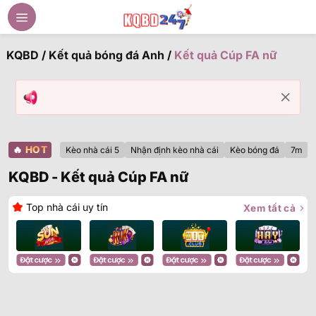
Bỏ
qua
nội
KQBD
/
Kết quả bóng đá Anh
/
Kết quả Cúp FA nữ
dung
🔥
HOT
Kèo nhà cái 5
Nhận định kèo nhà cái
Kèo bóng đá
7m
KQBD - Kết quả Cúp FA nữ
Top nhà cái uy tín
Xem tất cả
Vin88