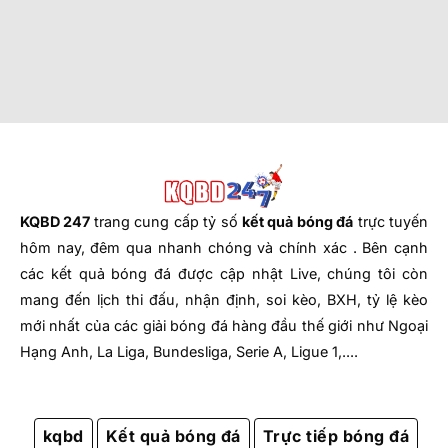
KQBD 247
trang cung cấp tỷ số
kết quả bóng đá
trực tuyến
hôm nay, đêm qua nhanh chóng và chính xác . Bên cạnh
các kết quả bóng đá được cập nhật Live, chúng tôi còn
mang đến lịch thi đấu, nhận định, soi kèo, BXH, tỷ lệ kèo
mới nhất của các giải bóng đá hàng đầu thế giới như Ngoại
Hạng Anh, La Liga, Bundesliga, Serie A, Ligue 1,....
kqbd
Kết quả bóng đá
Trực tiếp bóng đá