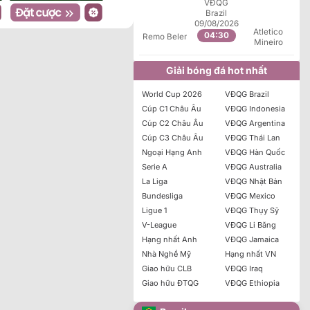
VĐQG
Brazil
09/08/2026
Atletico
04:30
Remo Belem (PA)
Mineiro
Giải bóng đá hot nhất
Tài/Xỉu
World Cup 2026
VĐQG Brazil
Cúp C1 Châu Âu
VĐQG Indonesia
Chủ
Tỷ lệ
Khách
Cúp C2 Châu Âu
VĐQG Argentina
Cúp C3 Châu Âu
VĐQG Thái Lan
Ngoại Hạng Anh
VĐQG Hàn Quốc
Serie A
VĐQG Australia
La Liga
VĐQG Nhật Bản
Bundesliga
VĐQG Mexico
Ligue 1
VĐQG Thụy Sỹ
V-League
VĐQG Li Băng
Hạng nhất Anh
VĐQG Jamaica
Nhà Nghề Mỹ
Hạng nhất VN
Giao hữu CLB
VĐQG Iraq
Giao hữu ĐTQG
VĐQG Ethiopia