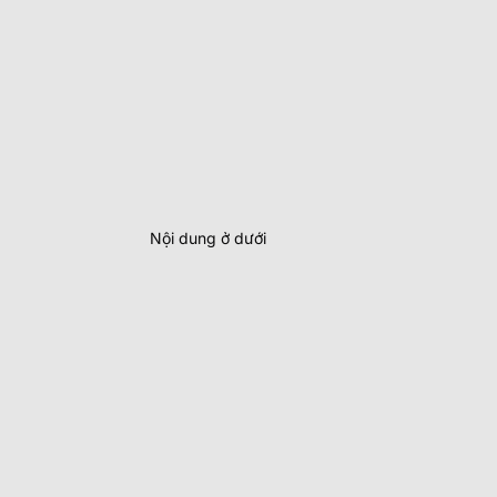
Nội dung ở dưới