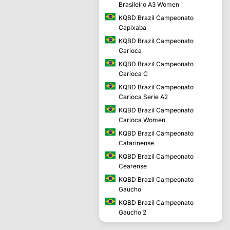
Brasileiro A3 Women
KQBD Brazil Campeonato
Capixaba
KQBD Brazil Campeonato
Carioca
KQBD Brazil Campeonato
Carioca C
KQBD Brazil Campeonato
Carioca Serie A2
KQBD Brazil Campeonato
Carioca Women
KQBD Brazil Campeonato
Catarinense
KQBD Brazil Campeonato
Cearense
KQBD Brazil Campeonato
Gaucho
KQBD Brazil Campeonato
Gaucho 2