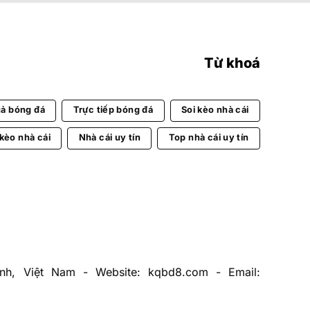
Từ khoá
uả bóng đá
Trực tiếp bóng đá
Soi kèo nhà cái
 kèo nhà cái
Nhà cái uy tín
Top nhà cái uy tín
inh, Việt Nam -
Website: kqbd8.com - Email: