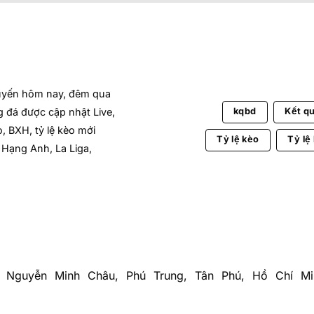
uyến hôm nay, đêm qua
 đá được cập nhật Live,
kqbd
Kết q
, BXH, tỷ lệ kèo mới
Tỷ lệ kèo
Tỷ lệ
 Hạng Anh, La Liga,
 Nguyễn Minh Châu, Phú Trung, Tân Phú, Hồ Chí M