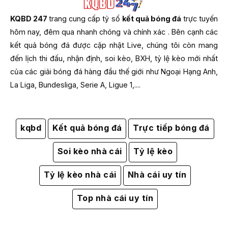
KQBD 247
trang cung cấp tỷ số
kết quả bóng đá
trực tuyến
hôm nay, đêm qua nhanh chóng và chính xác . Bên cạnh các
kết quả bóng đá được cập nhật Live, chúng tôi còn mang
đến lịch thi đấu, nhận định, soi kèo, BXH, tỷ lệ kèo mới nhất
của các giải bóng đá hàng đầu thế giới như Ngoại Hạng Anh,
La Liga, Bundesliga, Serie A, Ligue 1,....
kqbd
Kết quả bóng đá
Trực tiếp bóng đá
Soi kèo nhà cái
Tỷ lệ kèo
Tỷ lệ kèo nhà cái
Nhà cái uy tín
Top nhà cái uy tín