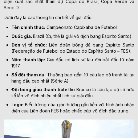
diện xuất sắc nhất tham dự Copa do Brasil, Copa Verde và
Série D.
Dưới đây là các thông tin chi tiết về giải đấu:
Tên chính thức:
Campeonato Capixaba de Futebol.
Quốc gia:
Brazil (Cụ thể là giải vô địch bang Espírito Santo).
Đơn vị tổ chức:
Liên đoàn bóng đá bang Espírito Santo
(Federação de Futebol do Estado do Espírito Santo – FES).
Năm thành lập:
Giải đấu có lịch sử lâu đời bắt đầu từ năm
1917.
Số đội tham dự:
Thường bao gồm 10 câu lạc bộ tranh tài tại
hạng đấu cao nhất (Série A).
Đội bóng giàu thành tích:
Rio Branco là câu lạc bộ sở hữu
số lần vô địch nhiều nhất lịch sử giải đấu.
Logo:
Biểu tượng của giải thường gắn liền với hình ảnh nhận
diện của Liên đoàn FES hoặc chiếc cúp vô địch đặc trưng.