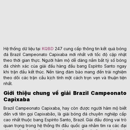
Hệ thống dữ liệu tại
KQBD
247 cung cấp thông tin kết quả bóng
đá Brazil Campeonato Capixaba mới nhất với tốc độ cập nhật
theo thời gian thực. Người hâm mộ dễ dàng nắm bắt tỷ số bóng
đá chính xác của giải đấu hàng đầu bang Espírito Santo ngay
khi trận đấu kết thúc. Nền tảng đảm bảo mang đến trải nghiệm
theo dõi các trận cầu kịch tính một cách trọn vẹn và thuận tiện
nhất.
Giới thiệu chung về giải Brazil Campeonato
Capixaba
Brazil Campeonato Capixaba, hay còn được người hâm mộ biết
đến với tên gọi Capixabão, là giải bóng đá chuyên nghiệp cấp
cao nhất thuộc bang Espírito Santo, Brazil. Giải đấu đóng vai trò
quan trọng trong hệ thống thi đấu quốc gia nhằm tìm ra các đại