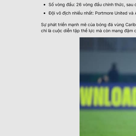
Số vòng đấu: 26 vòng đấu chính thức, sau đ
Đội vô địch nhiều nhất: Portmore United và 
Sự phát triển mạnh mẽ của bóng đá vùng Cari
chỉ là cuộc diễn tập thể lực mà còn mang đậm dấ