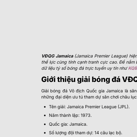
VĐQG Jamaica
(Jamaica Premier League) hiện
thể lực cùng tính cạnh tranh cực cao. Để nắm b
dữ liệu tỷ số bóng đá trực tuyến uy tín như
KQ
Giới thiệu giải bóng đá V
Giải bóng đá Vô địch Quốc gia Jamaica là sân
những đại diện ưu tú tham dự sân chơi châu lụ
Tên giải: Jamaica Premier League (JPL).
Năm thành lập: 1973.
Quốc gia: Jamaica.
Số lượng đội tham dự: 14 câu lạc bộ.