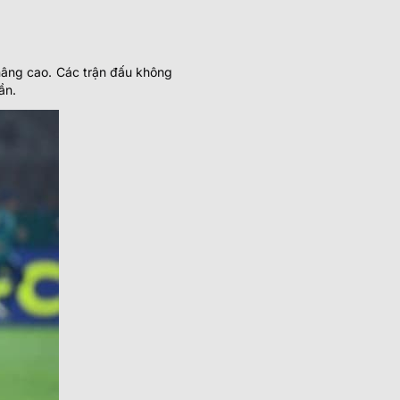
âng cao. Các trận đấu không
ần.