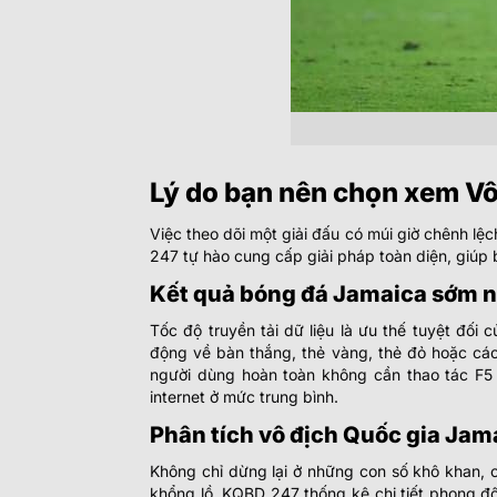
Lý do bạn nên chọn xem Vô
Việc theo dõi một giải đấu có múi giờ chênh lệ
247 tự hào cung cấp giải pháp toàn diện, giúp bạ
Kết quả bóng đá Jamaica sớm nh
Tốc độ truyền tải dữ liệu là ưu thế tuyệt đối
động về bàn thắng, thẻ vàng, thẻ đỏ hoặc các 
người dùng hoàn toàn không cần thao tác F5 
internet ở mức trung bình.
Phân tích vô địch Quốc gia Jama
Không chỉ dừng lại ở những con số khô khan, 
khổng lồ. KQBD 247 thống kê chi tiết phong độ