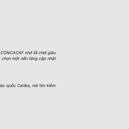
c CONCACAF nhờ lối chơi giàu
ựa chọn một nền tảng cập nhật
ảo quốc Caribe, nơi tìm kiếm