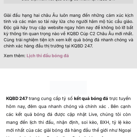
Giải đấu hạng hai châu Âu luôn mang đến những cảm xúc kịch
tính và các màn so tài nảy lửa cho người hâm mộ túc cầu giáo.
Độc giả hãy truy cập website ngay hôm nay để không bỏ lỡ bất
kỳ thông tin quan trọng nào về KQBD Cúp C2 Châu Âu mới nhất.
Cùng trải nghiệm tiện ích xem kết quả bóng đá nhanh chóng và
chính xác hàng đầu thị trường tại KQBD 247.
Xem thêm:
Lịch thi đấu bóng đá
KQBD 247
trang cung cấp tỷ số
kết quả bóng đá
trực tuyến
hôm nay, đêm qua nhanh chóng và chính xác . Bên cạnh
các kết quả bóng đá được cập nhật Live, chúng tôi còn
mang đến lịch thi đấu, nhận định, soi kèo, BXH, tỷ lệ kèo
mới nhất của các giải bóng đá hàng đầu thế giới như Ngoại