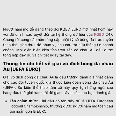
Người hâm mộ dễ dàng theo dõi KQBD EURO mới nhất hôm nay
với độ chính xác tuyệt đối tại hệ thống dữ liệu của
KQBD
247.
Chúng tôi cung cấp nền tảng cập nhật tỷ số bóng đá trực tuyến
theo thời gian thực để phục vụ nhu cầu tra cứu thông tin nhanh
chóng. Mọi diễn biến kịch tính trên sân cỏ châu Âu đều được
tổng hợp đầy đủ và chi tiết ngay tại đây.
Thông tin chi tiết về giải vô địch bóng đá châu
Âu (UEFA EURO)
Giải vô địch bóng đá châu Âu là đấu trường danh giá nhất dành
cho các đội tuyển quốc gia thuộc Liên đoàn bóng đá châu Âu
(UEFA). Sự kiện thể thao tầm cỡ này quy tụ những ngôi sao
hàng đầu thế giới tranh tài để giành lấy chiếc cúp bạc danh giá.
Tên chính thức:
Giải đấu có tên đầy đủ là UEFA European
Football Championship, thường được người hâm mộ toàn cầu
gọi ngắn gọn là EURO.