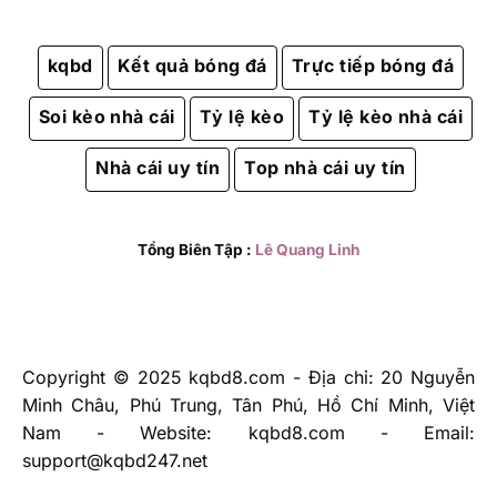
kqbd
Kết quả bóng đá
Trực tiếp bóng đá
Soi kèo nhà cái
Tỷ lệ kèo
Tỷ lệ kèo nhà cái
Nhà cái uy tín
Top nhà cái uy tín
Tổng Biên Tập :
Lê Quang Linh
Copyright © 2025 kqbd8.com - Địa chỉ:
20 Nguyễn
Minh Châu, Phú Trung, Tân Phú, Hồ Chí Minh, Việt
Nam -
Website: kqbd8.com - Email:
support@kqbd247.net