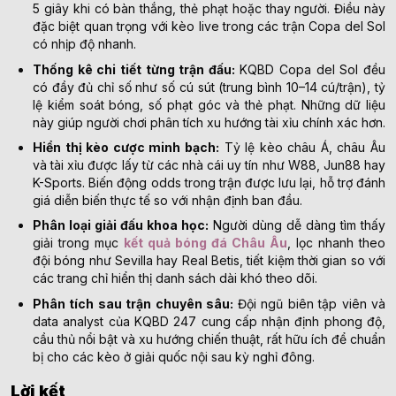
5 giây khi có bàn thắng, thẻ phạt hoặc thay người. Điều này
đặc biệt quan trọng với kèo live trong các trận Copa del Sol
có nhịp độ nhanh.
Thống kê chi tiết từng trận đấu:
KQBD Copa del Sol đều
có đầy đủ chỉ số như số cú sút (trung bình 10–14 cú/trận), tỷ
lệ kiểm soát bóng, số phạt góc và thẻ phạt. Những dữ liệu
này giúp người chơi phân tích xu hướng tài xỉu chính xác hơn.
Hiển thị kèo cược minh bạch:
Tỷ lệ kèo châu Á, châu Âu
và tài xỉu được lấy từ các nhà cái uy tín như W88, Jun88 hay
K-Sports. Biến động odds trong trận được lưu lại, hỗ trợ đánh
giá diễn biến thực tế so với nhận định ban đầu.
Phân loại giải đấu khoa học:
Người dùng dễ dàng tìm thấy
giải trong mục
kết quả bóng đá Châu Âu
, lọc nhanh theo
đội bóng như Sevilla hay Real Betis, tiết kiệm thời gian so với
các trang chỉ hiển thị danh sách dài khó theo dõi.
Phân tích sau trận chuyên sâu:
Đội ngũ biên tập viên và
data analyst của KQBD 247 cung cấp nhận định phong độ,
cầu thủ nổi bật và xu hướng chiến thuật, rất hữu ích để chuẩn
bị cho các kèo ở giải quốc nội sau kỳ nghỉ đông.
Lời kết