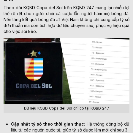
Theo dõi KQBD Copa del Sol trên KQBD 247 mang lại nhiều lợi
thế rõ rệt cho người chơi cá cược lẫn người hâm mộ bóng đá.
Nền tảng kết quả bóng đá #1 Việt Nam không chỉ cung cấp tỷ số
đơn thuần mà còn tích hợp dữ liệu chuyên sâu, phục vụ hiệu quả
cho việc soi kèo.
Dữ liệu KQBD Copa del Sol chỉ có tại KQBD 247
Cập nhật tỷ số theo thời gian thực:
Hệ thống đồng bộ dữ
liệu từ các nguồn quốc tế, giúp tỷ số được làm mới chỉ sau 3–