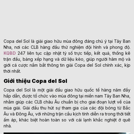
Copa del Sol
là giải giao hữu mùa đông đáng chú ý tại Tây Ban
Nha, nơi các CLB hàng đầu thử nghiệm đội hình và phong độ.
KQBD
247 liên tục cập nhật tỷ số trực tiếp, kết quả, thống kê
trận đấu, bảng xếp hạng và dữ liệu kèo, giúp người hâm mộ và
giới cá cược nắm bắt thông tin giải Copa del Sol chính xác, kịp
thời nhất.
Giới thiệu Copa del Sol
Copa del Sol là một giải đấu giao hữu quốc tế hàng năm đầy
hấp dẫn, được tổ chức vào mùa đông tại miền nam Tây Ban Nha,
nhằm giúp các CLB châu Âu chuẩn bị cho giai đoạn lượt về của
mùa giải. Giải đấu thu hút sự tham gia của các đội bóng từ Bắc
Âu và Đông Âu, với những trận cầu kịch tính diễn ra trong thời tiết
ấm áp, khác biệt hoàn toàn so với cái lạnh khắc nghiệt ở quê
nhà.