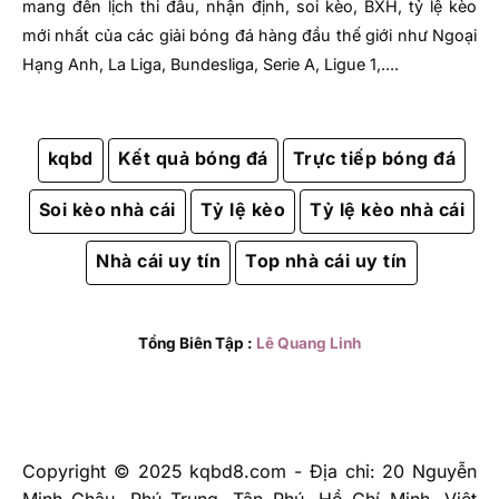
mang đến lịch thi đấu, nhận định, soi kèo, BXH, tỷ lệ kèo
mới nhất của các giải bóng đá hàng đầu thế giới như Ngoại
Hạng Anh, La Liga, Bundesliga, Serie A, Ligue 1,....
kqbd
Kết quả bóng đá
Trực tiếp bóng đá
Soi kèo nhà cái
Tỷ lệ kèo
Tỷ lệ kèo nhà cái
Nhà cái uy tín
Top nhà cái uy tín
Tổng Biên Tập :
Lê Quang Linh
Copyright © 2025 kqbd8.com - Địa chỉ:
20 Nguyễn
Minh Châu, Phú Trung, Tân Phú, Hồ Chí Minh, Việt