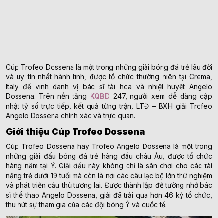
Cúp Trofeo Dossena là một trong những giải bóng đá trẻ lâu đời
và uy tín nhất hành tinh, được tổ chức thường niên tại Crema,
Italy để vinh danh vị bác sĩ tài hoa và nhiệt huyết Angelo
Dossena. Trên nền tảng
KQBD
247, người xem dễ dàng cập
nhật tỷ số trực tiếp, kết quả từng trận, LTĐ – BXH giải Trofeo
Angelo Dossena chính xác và trực quan.
Giới thiệu Cúp Trofeo Dossena
Cúp Trofeo Dossena hay Trofeo Angelo Dossena là một trong
những giải đấu bóng đá trẻ hàng đầu châu Âu, được tổ chức
hàng năm tại Ý. Giải đấu này không chỉ là sân chơi cho các tài
năng trẻ dưới 19 tuổi mà còn là nơi các câu lạc bộ lớn thử nghiệm
và phát triển cầu thủ tương lai. Được thành lập để tưởng nhớ bác
sĩ thể thao Angelo Dossena, giải đã trải qua hơn 46 kỳ tổ chức,
thu hút sự tham gia của các đội bóng Ý và quốc tế.