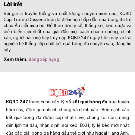
Lời kết
Với giá trị truyền thống và chất lượng chuyên môn cao, KQBD
Cúp Trofeo Dossena luôn là điểm hẹn hấp dẫn của bóng đá trẻ
châu Âu mỗi mùa hè. Để theo dõi tỷ số, thống kê, kèo cược và
diễn biến mới nhất của giải đấu một cách nhanh chóng, chính
xác, người hâm mộ hãy truy cập KQBD 247 ngay hôm nay và trải
nghiệm hệ thống cập nhật kết quả bóng đá chuyên sâu, đáng tin
cậy.
Xem thêm:
Bảng xếp hạng
KQBD 247
trang cung cấp tỷ số
kết quả bóng đá
trực tuyến
hôm nay, đêm qua nhanh chóng và chính xác . Bên cạnh các
kết quả bóng đá được cập nhật Live, chúng tôi còn mang
đến lịch thi đấu, nhận định, soi kèo, BXH, tỷ lệ kèo mới nhất
của các giải bóng đá hàng đầu thế giới như Ngoại Hạng Anh,