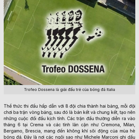
Trofeo Dossena là giải đấu trẻ của bóng đá Italia
Thể thức thi đấu hấp dẫn với 8 đội chia thành hai bảng, mỗi đội
chơi ba trận vòng bảng, sau đó là bán kết và chung kết, tạo nên
những cuộc đối đầu kịch tính. Các trận đấu thường diễn ra vào
tháng 6 tại Crema và các tỉnh lân cận như Cremona, Milan,
Bergamo, Brescia, mang đến không khí sôi động của mùa hè
bóng đá. Đây là nơi các ngôi sao như Michele Marconi ghi dấu