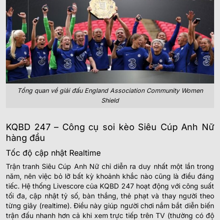
Tổng quan về giải đấu England Association Community Women
Shield
KQBD 247 – Công cụ soi kèo Siêu Cúp Anh Nữ
hàng đầu
Tốc độ cập nhật Realtime
Trận tranh Siêu Cúp Anh Nữ chỉ diễn ra duy nhất một lần trong
năm, nên việc bỏ lỡ bất kỳ khoảnh khắc nào cũng là điều đáng
tiếc. Hệ thống Livescore của KQBD 247 hoạt động với công suất
tối đa, cập nhật tỷ số, bàn thắng, thẻ phạt và thay người theo
từng giây (realtime). Điều này giúp người chơi nắm bắt diễn biến
trận đấu nhanh hơn cả khi xem trực tiếp trên TV (thường có độ