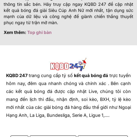
thông tin sắc bén. Hãy truy cập ngay KQBD 247 để cập nhật
kết quả bóng đá giải Siêu Cúp Anh Nữ mới nhất, tận dụng sức
mạnh của dữ liệu và công nghệ để giành chiến thắng thuyết
phục ngay từ trận mở màn.
Xem thêm:
Top ghi bàn
KQBD 247
trang cung cấp tỷ số
kết quả bóng đá
trực tuyến
hôm nay, đêm qua nhanh chóng và chính xác . Bên cạnh
các kết quả bóng đá được cập nhật Live, chúng tôi còn
mang đến lịch thi đấu, nhận định, soi kèo, BXH, tỷ lệ kèo
mới nhất của các giải bóng đá hàng đầu thế giới như Ngoại
Hạng Anh, La Liga, Bundesliga, Serie A, Ligue 1,....