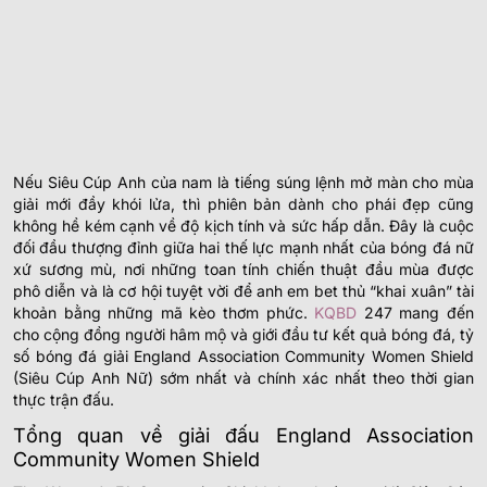
Nếu Siêu Cúp Anh của nam là tiếng súng lệnh mở màn cho mùa
giải mới đầy khói lửa, thì phiên bản dành cho phái đẹp cũng
không hề kém cạnh về độ kịch tính và sức hấp dẫn. Đây là cuộc
đối đầu thượng đỉnh giữa hai thế lực mạnh nhất của bóng đá nữ
xứ sương mù, nơi những toan tính chiến thuật đầu mùa được
phô diễn và là cơ hội tuyệt vời để anh em bet thủ “khai xuân” tài
khoản bằng những mã kèo thơm phức.
KQBD
247 mang đến
cho cộng đồng người hâm mộ và giới đầu tư kết quả bóng đá, tỷ
số bóng đá giải England Association Community Women Shield
(Siêu Cúp Anh Nữ) sớm nhất và chính xác nhất theo thời gian
thực trận đấu.
Tổng quan về giải đấu England Association
Community Women Shield