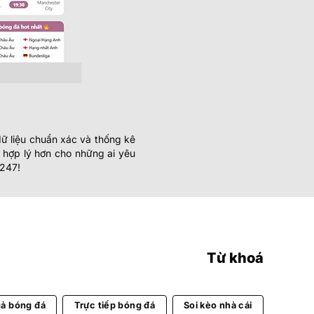
ữ liệu chuẩn xác và thống kê
ể hợp lý hơn cho những ai yêu
 247!
Từ khoá
uả bóng đá
Trực tiếp bóng đá
Soi kèo nhà cái