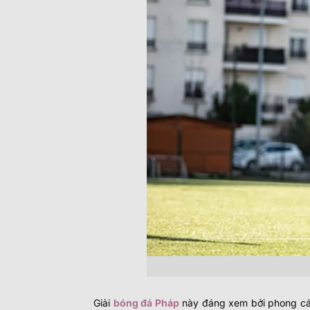
Giải
bóng đá Pháp
này đáng xem bởi phong cách