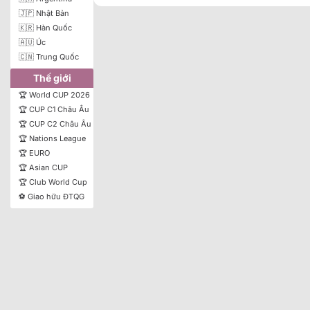
🇯🇵 Nhật Bản
🇰🇷 Hàn Quốc
🇦🇺 Úc
Asian View
Euro View
Tỷ Lệ
🇨🇳 Trung Quốc
Thế giới
BÓNG ĐÁ
🏆 World CUP 2026
Thời gian
Đội nhà
T
🏆 CUP C1 Châu Âu
🏆 CUP C2 Châu Âu
🏆 Nations League
🏆 EURO
🏆 Asian CUP
🏆 Club World Cup
⚽️️️ Giao hữu ĐTQG