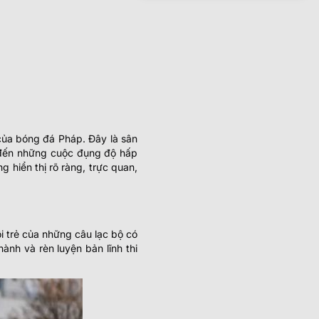
của bóng đá Pháp. Đây là sân
ng đến những cuộc đụng độ hấp
g hiển thị rõ ràng, trực quan,
 trẻ của những câu lạc bộ có
hành và rèn luyện bản lĩnh thi