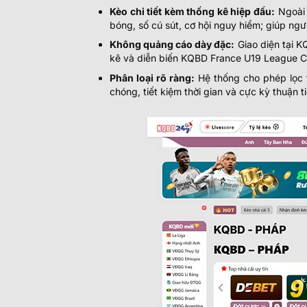
Kèo chi tiết kèm thống kê hiệp đấu:
Ngoài 
bóng, số cú sút, cơ hội nguy hiểm; giúp ngư
Không quảng cáo dày đặc:
Giao diện tại K
kê và diễn biến KQBD France U19 League Cup
Phân loại rõ ràng:
Hệ thống cho phép lọc t
chóng, tiết kiệm thời gian và cực kỳ thuận ti