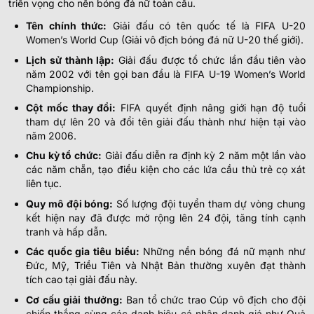
triển vọng cho nền bóng đá nữ toàn cầu.
Tên chính thức:
Giải đấu có tên quốc tế là FIFA U-20
Women’s World Cup (Giải vô địch bóng đá nữ U-20 thế giới).
Lịch sử thành lập:
Giải đấu được tổ chức lần đầu tiên vào
năm 2002 với tên gọi ban đầu là FIFA U-19 Women’s World
Championship.
Cột mốc thay đổi:
FIFA quyết định nâng giới hạn độ tuổi
tham dự lên 20 và đổi tên giải đấu thành như hiện tại vào
năm 2006.
Chu kỳ tổ chức:
Giải đấu diễn ra định kỳ 2 năm một lần vào
các năm chẵn, tạo điều kiện cho các lứa cầu thủ trẻ cọ xát
liên tục.
Quy mô đội bóng:
Số lượng đội tuyển tham dự vòng chung
kết hiện nay đã được mở rộng lên 24 đội, tăng tính cạnh
tranh và hấp dẫn.
Các quốc gia tiêu biểu:
Những nền bóng đá nữ mạnh như
Đức, Mỹ, Triều Tiên và Nhật Bản thường xuyên đạt thành
tích cao tại giải đấu này.
Cơ cấu giải thưởng:
Ban tổ chức trao Cúp vô địch cho đội
chiến thắng cùng các danh hiệu cá nhân danh giá như Quả