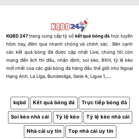
KQBD 247
trang cung cấp tỷ số
kết quả bóng đá
trực tuyến
hôm nay, đêm qua nhanh chóng và chính xác . Bên cạnh
các kết quả bóng đá được cập nhật Live, chúng tôi còn
mang đến lịch thi đấu, nhận định, soi kèo, BXH, tỷ lệ kèo
mới nhất của các giải bóng đá hàng đầu thế giới như Ngoại
Hạng Anh, La Liga, Bundesliga, Serie A, Ligue 1,....
kqbd
Kết quả bóng đá
Trực tiếp bóng đá
Soi kèo nhà cái
Tỷ lệ kèo
Tỷ lệ kèo nhà cái
Nhà cái uy tín
Top nhà cái uy tín