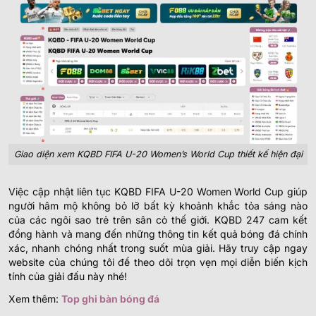
Giao diện xem KQBD FIFA U-20 Women’s World Cup thiết kế hiện đại
Việc cập nhật liên tục KQBD FIFA U-20 Women World Cup giúp
người hâm mộ không bỏ lỡ bất kỳ khoảnh khắc tỏa sáng nào
của các ngôi sao trẻ trên sân cỏ thế giới. KQBD 247 cam kết
đồng hành và mang đến những thông tin kết quả bóng đá chính
xác, nhanh chóng nhất trong suốt mùa giải. Hãy truy cập ngay
website của chúng tôi để theo dõi trọn vẹn mọi diễn biến kịch
tính của giải đấu này nhé!
Xem thêm:
Top ghi bàn bóng đá