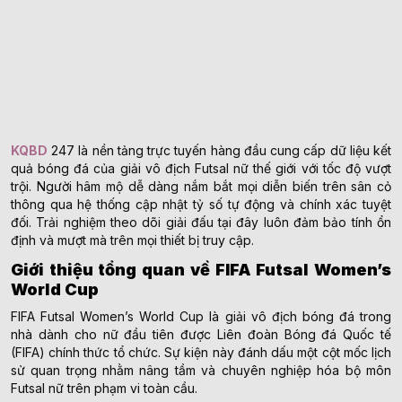
KQBD
247 là nền tảng trực tuyến hàng đầu cung cấp dữ liệu kết
quả bóng đá của giải vô địch Futsal nữ thế giới với tốc độ vượt
trội. Người hâm mộ dễ dàng nắm bắt mọi diễn biến trên sân cỏ
thông qua hệ thống cập nhật tỷ số tự động và chính xác tuyệt
đối. Trải nghiệm theo dõi giải đấu tại đây luôn đảm bảo tính ổn
định và mượt mà trên mọi thiết bị truy cập.
Giới thiệu tổng quan về FIFA Futsal Women’s
World Cup
FIFA Futsal Women’s World Cup là giải vô địch bóng đá trong
nhà dành cho nữ đầu tiên được Liên đoàn Bóng đá Quốc tế
(FIFA) chính thức tổ chức. Sự kiện này đánh dấu một cột mốc lịch
sử quan trọng nhằm nâng tầm và chuyên nghiệp hóa bộ môn
Futsal nữ trên phạm vi toàn cầu.