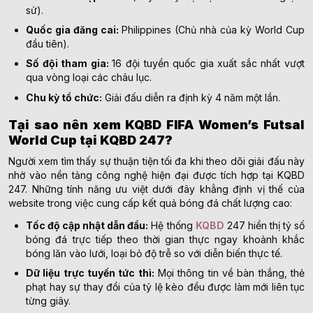
sử).
Quốc gia đăng cai:
Philippines (Chủ nhà của kỳ World Cup
đầu tiên).
Số đội tham gia:
16 đội tuyển quốc gia xuất sắc nhất vượt
qua vòng loại các châu lục.
Chu kỳ tổ chức:
Giải đấu diễn ra định kỳ 4 năm một lần.
Tại sao nên xem KQBD FIFA Women’s Futsal
World Cup tại KQBD 247?
Người xem tìm thấy sự thuận tiện tối đa khi theo dõi giải đấu này
nhờ vào nền tảng công nghệ hiện đại được tích hợp tại KQBD
247. Những tính năng ưu việt dưới đây khẳng định vị thế của
website trong việc cung cấp kết quả bóng đá chất lượng cao:
Tốc độ cập nhật dẫn đầu:
Hệ thống
KQBD
247 hiển thị tỷ số
bóng đá trực tiếp theo thời gian thực ngay khoảnh khắc
bóng lăn vào lưới, loại bỏ độ trễ so với diễn biến thực tế.
Dữ liệu trực tuyến tức thì:
Mọi thông tin về bàn thắng, thẻ
phạt hay sự thay đổi của tỷ lệ kèo đều được làm mới liên tục
từng giây.