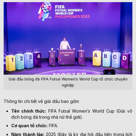
Giải đấu bóng đá FIFA Futsal Women’s World Cup tổ chức chuyên
nghiệp
Thông tin chi tiết về giải đấu bao gồm:
Tên chính thức:
FIFA Futsal Women’s World Cup (Giải vô
địch bóng đá trong nhà nữ thế giới).
Cơ quan tổ chức:
FIFA.
Năm thành lập:
2025 (Đây là kỳ đại hội đầu tiên trong lịch