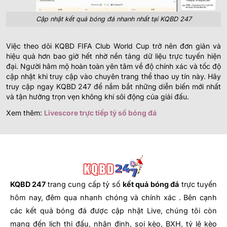
Cập nhật kết quả bóng đá nhanh nhất tại KQBD 247
Việc theo dõi KQBD FIFA Club World Cup trở nên đơn giản và
hiệu quả hơn bao giờ hết nhờ nền tảng dữ liệu trực tuyến hiện
đại. Người hâm mộ hoàn toàn yên tâm về độ chính xác và tốc độ
cập nhật khi truy cập vào chuyên trang thể thao uy tín này. Hãy
truy cập ngay KQBD 247 để nắm bắt những diễn biến mới nhất
và tận hưởng trọn vẹn không khí sôi động của giải đấu.
Xem thêm:
Livescore trực tiếp tỷ số bóng đá
KQBD 247
trang cung cấp tỷ số
kết quả bóng đá
trực tuyến
hôm nay, đêm qua nhanh chóng và chính xác . Bên cạnh
các kết quả bóng đá được cập nhật Live, chúng tôi còn
mang đến lịch thi đấu, nhận định, soi kèo, BXH, tỷ lệ kèo