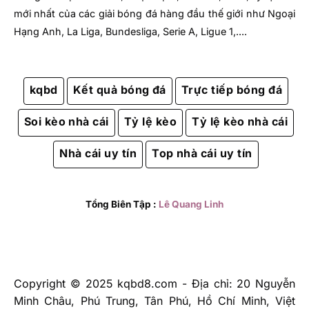
mới nhất của các giải bóng đá hàng đầu thế giới như Ngoại
Hạng Anh, La Liga, Bundesliga, Serie A, Ligue 1,....
kqbd
Kết quả bóng đá
Trực tiếp bóng đá
Soi kèo nhà cái
Tỷ lệ kèo
Tỷ lệ kèo nhà cái
Nhà cái uy tín
Top nhà cái uy tín
Tổng Biên Tập :
Lê Quang Linh
Copyright © 2025 kqbd8.com - Địa chỉ:
20 Nguyễn
Minh Châu, Phú Trung, Tân Phú, Hồ Chí Minh, Việt