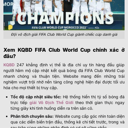
Đội vô địch giải FIFA Club World Cup giành chiếc cúp danh giá
Xem KQBD FIFA Club World Cup chính xác ở
đâu?
KQBD
247 khẳng định vị thế là địa chỉ uy tín hàng đầu giúp
người hâm mộ cập nhật kết quả bóng đá FIFA Club World Cup
nhanh chóng và thuận tiện. Website mang đến những trải
nghiệm vượt trội nhờ nền tảng công nghệ hiện đại được tối ưu
hóa cho mọi thiết bị truy cập.
Tốc độ cập nhật siêu tốc:
Hệ thống hiển thị tỷ số bóng đá
trực tiếp
giải Vô Địch Thế Giới
theo thời gian thực ngay
từng giây khi tình huống diễn ra trên sân cỏ.
Phân tích chuyên sâu:
Website cung cấp góc nhìn toàn diện
qua các diễn biến trận đấu, thống kê chi tiết trước, trong và
sau trận cùng những nhận định có cơ sở vững chắc.