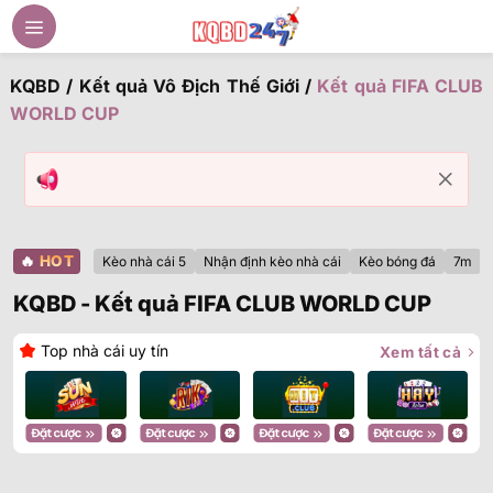
Bỏ
qua
nội
KQBD
/
Kết quả Vô Địch Thế Giới
/
Kết quả FIFA CLUB
dung
WORLD CUP
🔥
HOT
Kèo nhà cái 5
Nhận định kèo nhà cái
Kèo bóng đá
7m
KQBD - Kết quả FIFA CLUB WORLD CUP
Top nhà cái uy tín
Xem tất cả