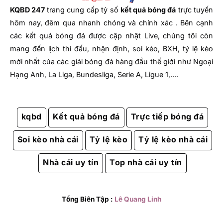
KQBD 247
trang cung cấp tỷ số
kết quả bóng đá
trực tuyến
hôm nay, đêm qua nhanh chóng và chính xác . Bên cạnh
các kết quả bóng đá được cập nhật Live, chúng tôi còn
mang đến lịch thi đấu, nhận định, soi kèo, BXH, tỷ lệ kèo
mới nhất của các giải bóng đá hàng đầu thế giới như Ngoại
Hạng Anh, La Liga, Bundesliga, Serie A, Ligue 1,....
kqbd
Kết quả bóng đá
Trực tiếp bóng đá
Soi kèo nhà cái
Tỷ lệ kèo
Tỷ lệ kèo nhà cái
Nhà cái uy tín
Top nhà cái uy tín
Tổng Biên Tập :
Lê Quang Linh