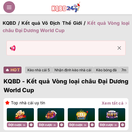
Bỏ
qua
nội
KQBD
/
Kết quả Vô Địch Thế Giới
/
Kết quả Vòng loại
dung
châu Đại Dương World Cup
🔥
HOT
Kèo nhà cái 5
Nhận định kèo nhà cái
Kèo bóng đá
7m
KQBD - Kết quả Vòng loại châu Đại Dương
World Cup
Top nhà cái uy tín
Xem tất cả