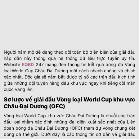
Người hâm mộ dễ dàng theo dõi toàn bộ diễn biến của giải đấu
hấp dẫn này thông qua hệ thống dữ liệu trực tuyến uy tín.
Website
KQBD
247 mang đến thông tin kết quả bóng đá Vòng
loại World Cup Châu Đại Dương một cách nhanh chóng và chính
xác nhất. Độc giả sẽ nắm bắt được tỷ số các trận đấu kịch tính
giữa những đội tuyển hàng đầu khu vực ngay khi tiếng còi mãn
cuộc vang lên.
Sơ lược về giải đấu Vòng loại World Cup khu vực
Châu Đại Dương (OFC)
Vòng loại World Cup khu vực Châu Đại Dương là chuỗi các trận
đấu loại nhằm xác định những đại diện xuất sắc nhất của Liên
đoàn bóng đá Châu Đại Dương (OFC) tham dự vòng chung kết
bóng đá thế giới. Dưới đây là các thông tin cơ bản về giải đấu