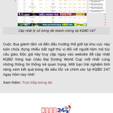
Cập nhật tỷ số bóng đá nhanh chóng tại KQBD 247
Cuộc đua giành tấm vé đến đấu trường thế giới tại khu vực này
luôn chứa đựng nhiều bất ngờ thú vị đối với người hâm mộ túc
cầu giáo. Độc giả hãy truy cập ngay vào website để cập nhật
KQBD Vòng loại châu Đại Dương World Cup mới nhất cùng
những thông tin thống kê quan trọng. Mời bạn trải nghiệm tính
năng xem kết quả bóng đá siêu tốc và chính xác tại KQBD 247
ngay hôm nay nhé!
Xem thêm:
Trực tiếp bóng đá