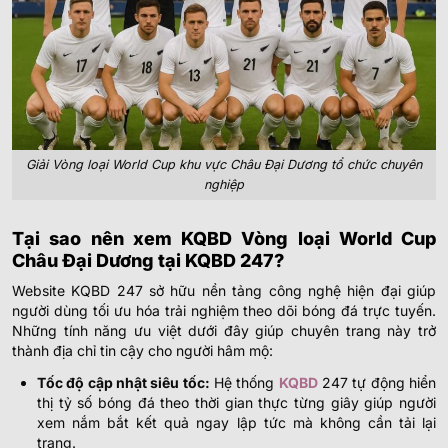
Giải Vòng loại World Cup khu vực Châu Đại Dương tổ chức chuyên
nghiệp
Tại sao nên xem KQBD Vòng loại World Cup
Châu Đại Dương tại KQBD 247?
Website KQBD 247 sở hữu nền tảng công nghệ hiện đại giúp
người dùng tối ưu hóa trải nghiệm theo dõi bóng đá trực tuyến.
Những tính năng ưu việt dưới đây giúp chuyên trang này trở
thành địa chỉ tin cậy cho người hâm mộ:
Tốc độ cập nhật siêu tốc:
Hệ thống
KQBD
247 tự động hiển
thị tỷ số bóng đá theo thời gian thực từng giây giúp người
xem nắm bắt kết quả ngay lập tức mà không cần tải lại
trang.