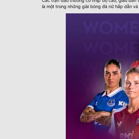
Các trận đấu thường có nhịp độ cao, giàu bàn
là một trong những giải bóng đá nữ hấp dẫn và 