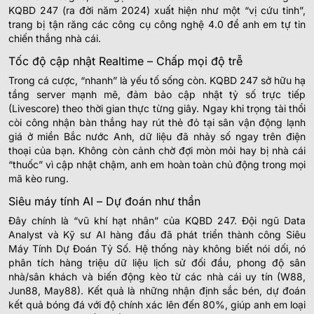
KQBD 247 (ra đời năm 2024) xuất hiện như một “vị cứu tinh”,
trang bị tận răng các công cụ công nghệ 4.0 để anh em tự tin
chiến thắng nhà cái.
Tốc độ cập nhật Realtime – Chấp mọi độ trễ
Trong cá cược, “nhanh” là yếu tố sống còn. KQBD 247 sở hữu hạ
tầng server mạnh mẽ, đảm bảo cập nhật tỷ số trực tiếp
(Livescore) theo thời gian thực từng giây. Ngay khi trọng tài thổi
còi công nhận bàn thắng hay rút thẻ đỏ tại sân vận động lạnh
giá ở miền Bắc nước Anh, dữ liệu đã nhảy số ngay trên điện
thoại của bạn. Không còn cảnh chờ đợi mòn mỏi hay bị nhà cái
“thuốc” vì cập nhật chậm, anh em hoàn toàn chủ động trong mọi
mã kèo rung.
Siêu máy tính AI – Dự đoán như thần
Đây chính là “vũ khí hạt nhân” của KQBD 247. Đội ngũ Data
Analyst và Kỹ sư AI hàng đầu đã phát triển thành công Siêu
Máy Tính Dự Đoán Tỷ Số. Hệ thống này không biết nói dối, nó
phân tích hàng triệu dữ liệu lịch sử đối đầu, phong độ sân
nhà/sân khách và biến động kèo từ các nhà cái uy tín (W88,
Jun88, May88). Kết quả là những nhận định sắc bén, dự đoán
kết quả bóng đá với độ chính xác lên đến 80%, giúp anh em loại