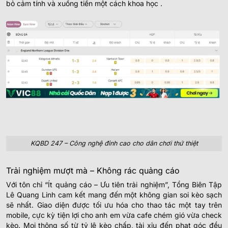
bỏ cảm tính và xuống tiền một cách khoa học .
KQBD 247 – Công nghệ đỉnh cao cho dân chơi thứ thiệt
Trải nghiệm mượt mà – Không rác quảng cáo
Với tôn chỉ “Ít quảng cáo – Ưu tiên trải nghiệm”, Tổng Biên Tập
Lê Quang Linh cam kết mang đến một không gian soi kèo sạch
sẽ nhất. Giao diện được tối ưu hóa cho thao tác một tay trên
mobile, cực kỳ tiện lợi cho anh em vừa cafe chém gió vừa check
kèo. Mọi thông số từ tỷ lệ kèo chấp, tài xỉu đến phạt góc đều