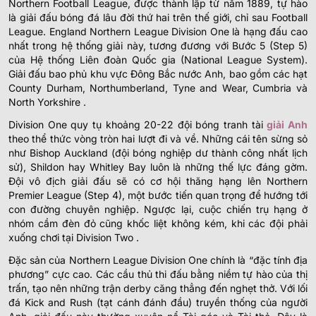
Northern Football League, được thành lập từ năm 1889, tự hào
là giải đấu bóng đá lâu đời thứ hai trên thế giới, chỉ sau Football
League. England Northern League Division One là hạng đấu cao
nhất trong hệ thống giải này, tương đương với Bước 5 (Step 5)
của Hệ thống Liên đoàn Quốc gia (National League System).
Giải đấu bao phủ khu vực Đông Bắc nước Anh, bao gồm các hạt
County Durham, Northumberland, Tyne and Wear, Cumbria và
North Yorkshire .
Division One quy tụ khoảng 20-22 đội bóng tranh tài
giải Anh
theo thể thức vòng tròn hai lượt đi và về. Những cái tên sừng sỏ
như Bishop Auckland (đội bóng nghiệp dư thành công nhất lịch
sử), Shildon hay Whitley Bay luôn là những thế lực đáng gờm.
Đội vô địch giải đấu sẽ có cơ hội thăng hạng lên Northern
Premier League (Step 4), một bước tiến quan trọng để hướng tới
con đường chuyên nghiệp. Ngược lại, cuộc chiến trụ hạng ở
nhóm cầm đèn đỏ cũng khốc liệt không kém, khi các đội phải
xuống chơi tại Division Two .
Đặc sản của Northern League Division One chính là “đặc tính địa
phương” cực cao. Các cầu thủ thi đấu bằng niềm tự hào của thị
trấn, tạo nên những trận derby căng thẳng đến nghẹt thở. Với lối
đá Kick and Rush (tạt cánh đánh đầu) truyền thống của người