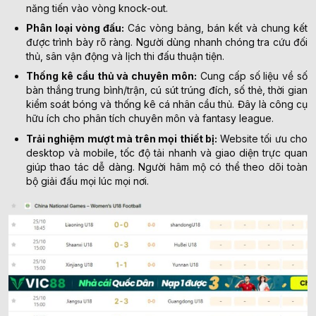
năng tiến vào vòng knock-out.
Phân loại vòng đấu:
Các vòng bảng, bán kết và chung kết
được trình bày rõ ràng. Người dùng nhanh chóng tra cứu đối
thủ, sân vận động và lịch thi đấu thuận tiện.
Thống kê cầu thủ và chuyên môn:
Cung cấp số liệu về số
bàn thắng trung bình/trận, cú sút trúng đích, số thẻ, thời gian
kiểm soát bóng và thống kê cá nhân cầu thủ. Đây là công cụ
hữu ích cho phân tích chuyên môn và fantasy league.
Trải nghiệm mượt mà trên mọi thiết bị:
Website tối ưu cho
desktop và mobile, tốc độ tải nhanh và giao diện trực quan
giúp thao tác dễ dàng. Người hâm mộ có thể theo dõi toàn
bộ giải đấu mọi lúc mọi nơi.