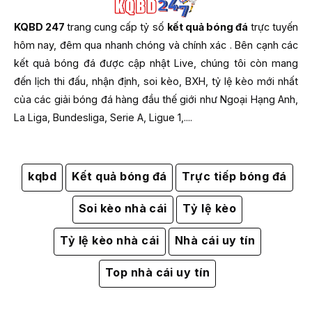
KQBD 247
trang cung cấp tỷ số
kết quả bóng đá
trực tuyến
hôm nay, đêm qua nhanh chóng và chính xác . Bên cạnh các
kết quả bóng đá được cập nhật Live, chúng tôi còn mang
đến lịch thi đấu, nhận định, soi kèo, BXH, tỷ lệ kèo mới nhất
của các giải bóng đá hàng đầu thế giới như Ngoại Hạng Anh,
La Liga, Bundesliga, Serie A, Ligue 1,....
kqbd
Kết quả bóng đá
Trực tiếp bóng đá
Soi kèo nhà cái
Tỷ lệ kèo
Tỷ lệ kèo nhà cái
Nhà cái uy tín
Top nhà cái uy tín