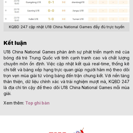
KQBD 247 cập nhật U18 China National Games đầy đủ trực tuyến
Kết luận
U18 China National Games phản ánh sự phát triển mạnh mẽ của
bóng đá trẻ Trung Quốc với tính cạnh tranh cao và chất lượng
chuyên môn ổn định. Việc cập nhật kết quả real-time, thống kê
chi tiết và bảng xếp hạng trực quan giúp người hâm mộ theo dõi
trọn vẹn mùa giải từ vòng bảng đến trận chung kết. Với nền tảng
thân thiện, dữ liệu chính xác và trải nghiệm mượt mà, KQBD 247
là địa chỉ tin cậy để theo dõi U18 China National Games mỗi mùa
giải.
Xem thêm:
Top ghi bàn