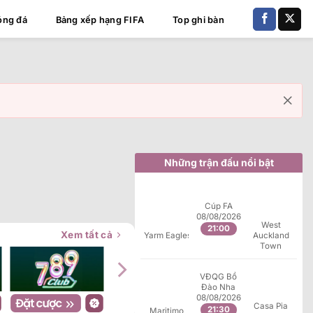
óng đá
Bảng xếp hạng FIFA
Top ghi bàn
Những trận đấu nổi bật
Cúp FA
08/08/2026
West
21:00
Xem tất cả
Yarm Eaglescliffe
Auckland
Town
VĐQG Bồ
Đào Nha
08/08/2026
Casa Pia
21:30
Maritimo