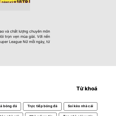
cao và chất lượng chuyên môn
õi trọn vẹn mùa giải. Với nền
 Super League Nữ mỗi ngày, từ
Từ khoá
uả bóng đá
Trực tiếp bóng đá
Soi kèo nhà cái