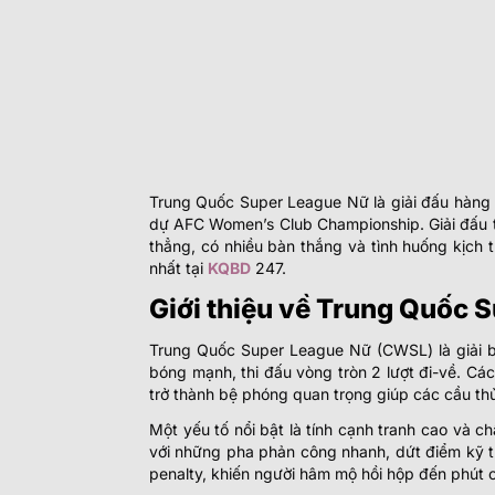
Trung Quốc Super League Nữ là giải đấu hàng đ
dự AFC Women’s Club Championship. Giải đấu th
thẳng, có nhiều bàn thắng và tình huống kịch
nhất tại
KQBD
247.
Giới thiệu về Trung Quốc 
Trung Quốc Super League Nữ (CWSL) là giải b
bóng mạnh, thi đấu vòng tròn 2 lượt đi-về. Cá
trở thành bệ phóng quan trọng giúp các cầu thủ
Một yếu tố nổi bật là tính cạnh tranh cao và c
với những pha phản công nhanh, dứt điểm kỹ th
penalty, khiến người hâm mộ hồi hộp đến phút c