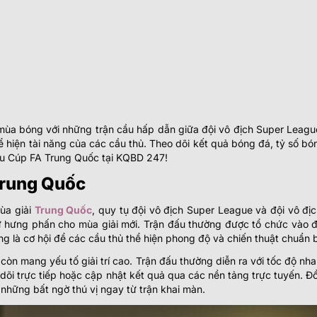
mùa bóng với những trận cầu hấp dẫn giữa đội vô địch Super League
hể hiện tài năng của các cầu thủ. Theo dõi kết quả bóng đá, tỷ số bó
êu Cúp FA Trung Quốc tại KQBD 247!
 Trung Quốc
ùa giải
Trung Quốc
, quy tụ đội vô địch Super League và đội vô đị
sự hưng phấn cho mùa giải mới. Trận đấu thường được tổ chức vào 
g là cơ hội để các cầu thủ thể hiện phong độ và chiến thuật chuẩn b
còn mang yếu tố giải trí cao. Trận đấu thường diễn ra với tốc độ nha
õi trực tiếp hoặc cập nhật kết quả qua các nền tảng trực tuyến. Đ
 những bất ngờ thú vị ngay từ trận khai màn.