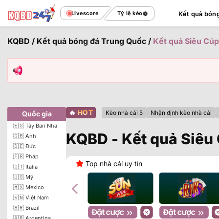
Bỏ
Livescore
Tỷ lệ kèo
Kết quả bón
qua
nội
KQBD
/
Kết quả bóng đá Trung Quốc
/
Kết quả Siêu Cú
dung
🔥
HOT
Kèo nhà cái 5
Nhận định kèo nhà cái
Quốc gia
🇪🇸 Tây Ban Nha
KQBD - Kết quả Siêu
🇬🇧 Anh
🇩🇪 Đức
🇫🇷 Pháp
Top nhà cái uy tín
🇮🇹 Italia
🇺🇸 Mỹ
🇲🇽 Mexico
🇻🇳 Việt Nam
🇧🇷 Brazil
🇦🇷 Argentina