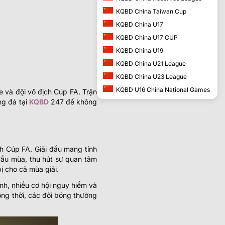
KQBD China Taiwan Cup
KQBD China U17
KQBD China U17 CUP
KQBD China U19
KQBD China U21 League
KQBD China U23 League
KQBD U16 China National Games
 và đội vô địch Cúp FA. Trận
ng đá tại
KQBD
247 để không
ch Cúp FA. Giải đấu mang tính
đầu mùa, thu hút sự quan tâm
ị cho cả mùa giải.
nh, nhiều cơ hội nguy hiểm và
ồng thời, các đội bóng thường