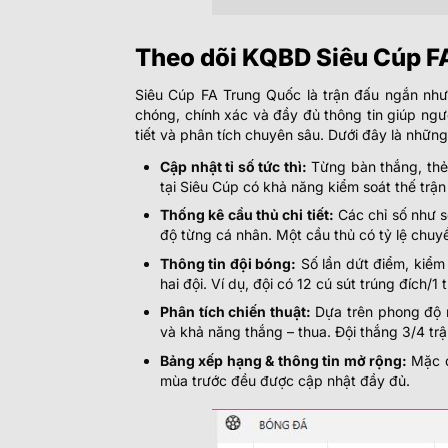
Theo dõi KQBD Siêu Cúp F
Siêu Cúp FA Trung Quốc là trận đấu ngắn nhưn
chóng, chính xác và đầy đủ thông tin giúp ngườ
tiết và phân tích chuyên sâu. Dưới đây là những
Cập nhật tỉ số tức thì:
Từng bàn thắng, thẻ v
tại Siêu Cúp có khả năng kiểm soát thế trận
Thống kê cầu thủ chi tiết:
Các chỉ số như s
độ từng cá nhân. Một cầu thủ có tỷ lệ chuy
Thông tin đội bóng:
Số lần dứt điểm, kiểm 
hai đội. Ví dụ, đội có 12 cú sút trúng đích
Phân tích chiến thuật:
Dựa trên phong độ m
và khả năng thắng – thua. Đội thắng 3/4 trận
Bảng xếp hạng & thông tin mở rộng:
Mặc dù
mùa trước đều được cập nhật đầy đủ.