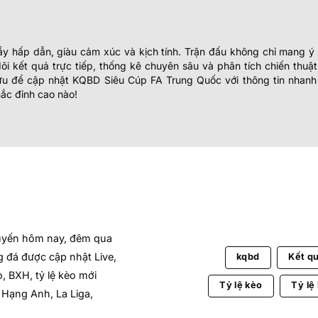
y hấp dẫn, giàu cảm xúc và kịch tính. Trận đấu không chỉ mang ý
dõi kết quả trực tiếp, thống kê chuyên sâu và phân tích chiến thu
ưu để cập nhật KQBD Siêu Cúp FA Trung Quốc với thông tin nhanh c
ắc đỉnh cao nào!
uyến hôm nay, đêm qua
 đá được cập nhật Live,
kqbd
Kết q
, BXH, tỷ lệ kèo mới
Tỷ lệ kèo
Tỷ lệ
 Hạng Anh, La Liga,