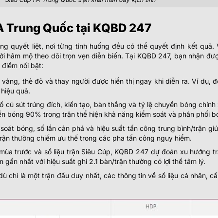
A Trung Quốc tại KQBD 247
g quyết liệt, nơi từng tình huống đều có thể quyết định kết quả.
i hâm mộ theo dõi trọn vẹn diễn biến. Tại KQBD 247, bạn nhận được 
 điểm nổi bật:
àng, thẻ đỏ và thay người được hiển thị ngay khi diễn ra. Ví dụ, độ
 hiệu quả.
ố cú sút trúng đích, kiến tạo, bàn thắng và tỷ lệ chuyền bóng chín
ền bóng 90% trong trận thể hiện khả năng kiểm soát và phân phối bó
soát bóng, số lần cản phá và hiệu suất tấn công trung bình/trận g
/1 trận thường chiếm ưu thế trong các pha tấn công nguy hiểm.
ùa trước và số liệu trận Siêu Cúp, KQBD 247 dự đoán xu hướng tr
 gần nhất với hiệu suất ghi 2.1 bàn/trận thường có lợi thế tâm lý.
 chỉ là một trận đấu duy nhất, các thông tin về số liệu cá nhân, c