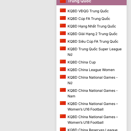
Trung Quốc
KQBD VĐQG Trung Quốc
KQBD Cúp FA Trung Quốc
KQBD Hạng Nhất Trung Quốc
KQBD Giải Hạng 2 Trung Quốc
KQBD Siêu Cúp FA Trung Quốc
KQBD Trung Quốc Super League
Nữ
KQBD China Cup
KQBD China League Women
KQBD China National Games -
Nữ
KQBD China National Games -
Nam
KQBD China National Games –
Women’s U16 Football
KQBD China National Games –
Women’s U18 Football
KQBD China Reserves League