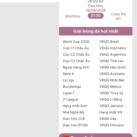
VĐQG Bồ
Đào Nha
08/08/2026
Casa Pia
21:30
Maritimo
AC
Giải bóng đá hot nhất
Tài/Xỉu
World Cup 2026
VĐQG Brazil
Chủ
Tỷ lệ
Khách
Cúp C1 Châu Âu
VĐQG Indonesia
Cúp C2 Châu Âu
VĐQG Argentina
Cúp C3 Châu Âu
VĐQG Thái Lan
Ngoại Hạng Anh
VĐQG Hàn Quốc
Serie A
VĐQG Australia
La Liga
VĐQG Nhật Bản
Bundesliga
VĐQG Mexico
Ligue 1
VĐQG Thụy Sỹ
V-League
VĐQG Li Băng
Hạng nhất Anh
VĐQG Jamaica
Nhà Nghề Mỹ
Hạng nhất VN
Giao hữu CLB
VĐQG Iraq
Giao hữu ĐTQG
VĐQG Ethiopia