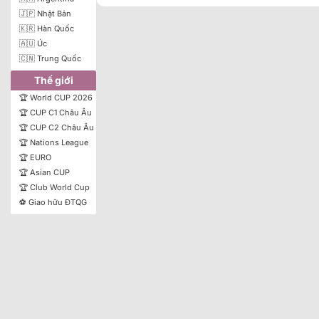
🇯🇵 Nhật Bản
🇰🇷 Hàn Quốc
Asian View
Euro View
Tỷ Lệ
🇦🇺 Úc
🇨🇳 Trung Quốc
BÓNG ĐÁ
Thế giới
🏆 World CUP 2026
Thời gian
Đội nhà
T
🏆 CUP C1 Châu Âu
🏆 CUP C2 Châu Âu
🏆 Nations League
🏆 EURO
🏆 Asian CUP
🏆 Club World Cup
⚽️️️ Giao hữu ĐTQG