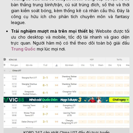
bàn thắng trung bình/trận, cú sút trúng đích, số thẻ và thời
gian kiểm soát bóng, kèm thống kê cá nhân cầu thủ. Đây là
công cụ hữu ích cho phân tích chuyên môn và fantasy
league.
Trải nghiệm mượt mà trên mọi thiết bị:
Website được tối
ưu cho desktop và mobile, tốc độ tải nhanh và giao diện
trực quan. Người hâm mộ có thể theo dõi toàn bộ giải đấu
Trung Quốc
mọi lúc mọi nơi.
KQBD 247 cập nhật China U17 đầy đủ trực tuyến