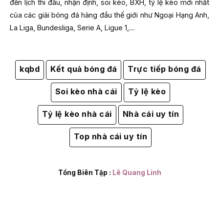
đến lịch thi đấu, nhận định, soi kèo, BXH, tỷ lệ kèo mới nhất
của các giải bóng đá hàng đầu thế giới như Ngoại Hạng Anh,
La Liga, Bundesliga, Serie A, Ligue 1,....
kqbd
Kết quả bóng đá
Trực tiếp bóng đá
Soi kèo nhà cái
Tỷ lệ kèo
Tỷ lệ kèo nhà cái
Nhà cái uy tín
Top nhà cái uy tín
Tổng Biên Tập :
Lê Quang Linh