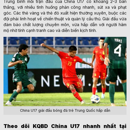
Trung bình mỗi trận đấu của China U17 có khoảng 2–3 bàn
thắng, với nhiều tình huống phản công nhanh, sút xa và phạt
góc. Các thẻ vàng và thẻ đỏ xuất hiện thường xuyên, buộc các
đội phải linh hoạt về chiến thuật và quản lý cầu thủ. Giải đấu vừa
đảm bảo chất lượng chuyên môn, vừa hấp dẫn với người hâm
mộ nhờ tính cạnh tranh cao và diễn biến kịch tính.
China U17 giải đấu bóng đá trẻ Trung Quốc hấp dẫn
Theo dõi KQBD China U17 nhanh nhất tại