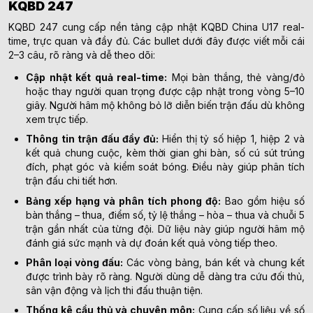
KQBD 247
KQBD 247 cung cấp nền tảng cập nhật KQBD China U17 real-
time, trực quan và đầy đủ. Các bullet dưới đây được viết mỗi cái
2–3 câu, rõ ràng và dễ theo dõi:
Cập nhật kết quả real-time:
Mọi bàn thắng, thẻ vàng/đỏ
hoặc thay người quan trọng được cập nhật trong vòng 5–10
giây. Người hâm mộ không bỏ lỡ diễn biến trận đấu dù không
xem trực tiếp.
Thông tin trận đấu đầy đủ:
Hiển thị tỷ số hiệp 1, hiệp 2 và
kết quả chung cuộc, kèm thời gian ghi bàn, số cú sút trúng
đích, phạt góc và kiểm soát bóng. Điều này giúp phân tích
trận đấu chi tiết hơn.
Bảng xếp hạng và phân tích phong độ:
Bao gồm hiệu số
bàn thắng – thua, điểm số, tỷ lệ thắng – hòa – thua và chuỗi 5
trận gần nhất của từng đội. Dữ liệu này giúp người hâm mộ
đánh giá sức mạnh và dự đoán kết quả vòng tiếp theo.
Phân loại vòng đấu:
Các vòng bảng, bán kết và chung kết
được trình bày rõ ràng. Người dùng dễ dàng tra cứu đối thủ,
sân vận động và lịch thi đấu thuận tiện.
Thống kê cầu thủ và chuyên môn:
Cung cấp số liệu về số