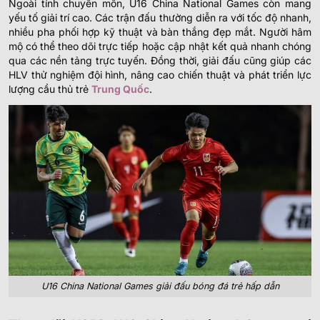
Ngoài tính chuyên môn, U16 China National Games còn mang
yếu tố giải trí cao. Các trận đấu thường diễn ra với tốc độ nhanh,
nhiều pha phối hợp kỹ thuật và bàn thắng đẹp mắt. Người hâm
mộ có thể theo dõi trực tiếp hoặc cập nhật kết quả nhanh chóng
qua các nền tảng trực tuyến. Đồng thời, giải đấu cũng giúp các
HLV thử nghiệm đội hình, nâng cao chiến thuật và phát triển lực
lượng cầu thủ trẻ
Trung Quốc
.
U16 China National Games giải đấu bóng đá trẻ hấp dẫn