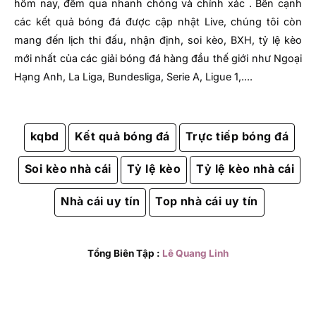
hôm nay, đêm qua nhanh chóng và chính xác . Bên cạnh
các kết quả bóng đá được cập nhật Live, chúng tôi còn
mang đến lịch thi đấu, nhận định, soi kèo, BXH, tỷ lệ kèo
mới nhất của các giải bóng đá hàng đầu thế giới như Ngoại
Hạng Anh, La Liga, Bundesliga, Serie A, Ligue 1,....
kqbd
Kết quả bóng đá
Trực tiếp bóng đá
Soi kèo nhà cái
Tỷ lệ kèo
Tỷ lệ kèo nhà cái
Nhà cái uy tín
Top nhà cái uy tín
Tổng Biên Tập :
Lê Quang Linh