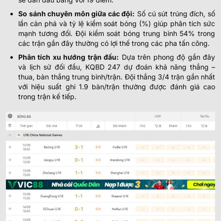
So sánh chuyên môn giữa các đội:
Số cú sút trúng đích, số
lần cản phá và tỷ lệ kiểm soát bóng (%) giúp phân tích sức
mạnh tương đối. Đội kiểm soát bóng trung bình 54% trong
các trận gần đây thường có lợi thế trong các pha tấn công.
Phân tích xu hướng trận đấu:
Dựa trên phong độ gần đây
và lịch sử đối đầu, KQBD 247 dự đoán khả năng thắng –
thua, bàn thắng trung bình/trận. Đội thắng 3/4 trận gần nhất
với hiệu suất ghi 1.9 bàn/trận thường được đánh giá cao
trong trận kế tiếp.