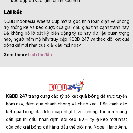
kèo đẹp để vào lệnh chính xác hơn.
Lời kết
KQBD Indonesia Waena Cup mở ra góc nhìn toàn diện về phong
độ, thống kê và kèo cược của giải đấu giàu tính cạnh tranh này.
Để không bỏ lỡ bất kỳ biến động tỷ số hay dữ liệu quan trọng
nào, người hâm mộ hãy truy cập KQBD 247 và theo dõi kết quả
bóng đá mới nhất của giải đấu mỗi ngày.
Xem thêm:
Lịch thi đấu
KQBD 247
trang cung cấp tỷ số
kết quả bóng đá
trực tuyến
hôm nay, đêm qua nhanh chóng và chính xác . Bên cạnh các
kết quả bóng đá được cập nhật Live, chúng tôi còn mang
đến lịch thi đấu, nhận định, soi kèo, BXH, tỷ lệ kèo mới nhất
của các giải bóng đá hàng đầu thế giới như Ngoại Hạng Anh,