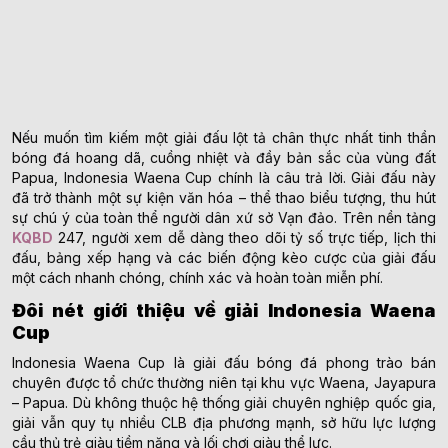
Nếu muốn tìm kiếm một giải đấu lột tả chân thực nhất tinh thần
bóng đá hoang dã, cuồng nhiệt và đầy bản sắc của vùng đất
Papua, Indonesia Waena Cup chính là câu trả lời. Giải đấu này
đã trở thành một sự kiện văn hóa – thể thao biểu tượng, thu hút
sự chú ý của toàn thể người dân xứ sở Vạn đảo. Trên nền tảng
KQBD
247, người xem dễ dàng theo dõi tỷ số trực tiếp, lịch thi
đấu, bảng xếp hạng và các biến động kèo cược của giải đấu
một cách nhanh chóng, chính xác và hoàn toàn miễn phí.
Đôi nét giới thiệu về giải Indonesia Waena
Cup
Indonesia Waena Cup là giải đấu bóng đá phong trào bán
chuyên được tổ chức thường niên tại khu vực Waena, Jayapura
– Papua. Dù không thuộc hệ thống giải chuyên nghiệp quốc gia,
giải vẫn quy tụ nhiều CLB địa phương mạnh, sở hữu lực lượng
cầu thủ trẻ giàu tiềm năng và lối chơi giàu thể lực.