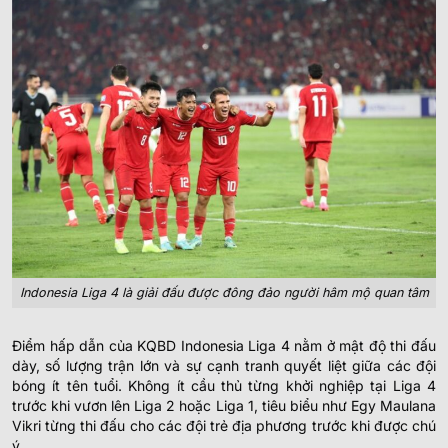
Indonesia Liga 4 là giải đấu được đông đảo người hâm mộ quan tâm
Điểm hấp dẫn của KQBD Indonesia Liga 4 nằm ở mật độ thi đấu
dày, số lượng trận lớn và sự cạnh tranh quyết liệt giữa các đội
bóng ít tên tuổi. Không ít cầu thủ từng khởi nghiệp tại Liga 4
trước khi vươn lên Liga 2 hoặc Liga 1, tiêu biểu như Egy Maulana
Vikri từng thi đấu cho các đội trẻ địa phương trước khi được chú
ý.