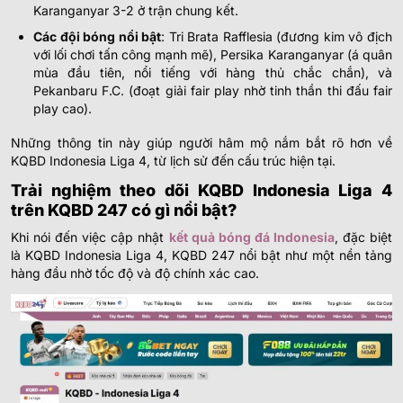
Karanganyar 3-2 ở trận chung kết.
Các đội bóng nổi bật
: Tri Brata Rafflesia (đương kim vô địch
với lối chơi tấn công mạnh mẽ), Persika Karanganyar (á quân
mùa đầu tiên, nổi tiếng với hàng thủ chắc chắn), và
Pekanbaru F.C. (đoạt giải fair play nhờ tinh thần thi đấu fair
play cao).
Những thông tin này giúp người hâm mộ nắm bắt rõ hơn về
KQBD Indonesia Liga 4, từ lịch sử đến cấu trúc hiện tại.
Trải nghiệm theo dõi KQBD Indonesia Liga 4
trên KQBD 247 có gì nổi bật?
Khi nói đến việc cập nhật
kết quả bóng đá Indonesia
, đặc biệt
là KQBD Indonesia Liga 4, KQBD 247 nổi bật như một nền tảng
hàng đầu nhờ tốc độ và độ chính xác cao.