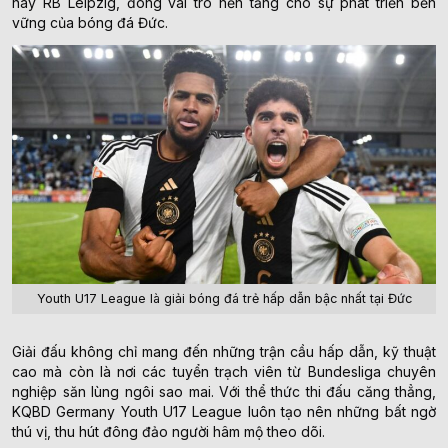
hay RB Leipzig, đóng vai trò nền tảng cho sự phát triển bền
vững của bóng đá Đức.
Youth U17 League là giải bóng đá trẻ hấp dẫn bậc nhất tại Đức
Giải đấu không chỉ mang đến những trận cầu hấp dẫn, kỹ thuật
cao mà còn là nơi các tuyển trạch viên từ Bundesliga chuyên
nghiệp săn lùng ngôi sao mai. Với thể thức thi đấu căng thẳng,
KQBD Germany Youth U17 League luôn tạo nên những bất ngờ
thú vị, thu hút đông đảo người hâm mộ theo dõi.