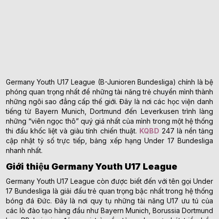
Germany Youth U17 League (B-Junioren Bundesliga) chính là bệ
phóng quan trọng nhất để những tài năng trẻ chuyển mình thành
những ngôi sao đẳng cấp thế giới. Đây là nơi các học viện danh
tiếng từ Bayern Munich, Dortmund đến Leverkusen trình làng
những “viên ngọc thô” quý giá nhất của mình trong một hệ thống
thi đấu khốc liệt và giàu tính chiến thuật.
KQBD
247 là nền tảng
cập nhật tỷ số trực tiếp, bảng xếp hạng Under 17 Bundesliga
nhanh nhất.
Giới thiệu Germany Youth U17 League
Germany Youth U17 League còn được biết đến với tên gọi Under
17 Bundesliga là giải đấu trẻ quan trọng bậc nhất trong hệ thống
bóng đá Đức. Đây là nơi quy tụ những tài năng U17 ưu tú của
các lò đào tạo hàng đầu như Bayern Munich, Borussia Dortmund