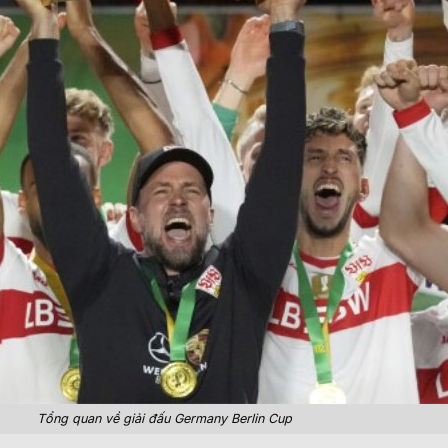
Tổng quan về giải đấu Germany Berlin Cup