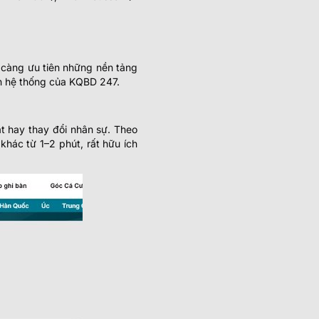
 càng ưu tiên những nền tảng
ên hệ thống của KQBD 247.
t hay thay đổi nhân sự. Theo
khác từ 1–2 phút, rất hữu ích