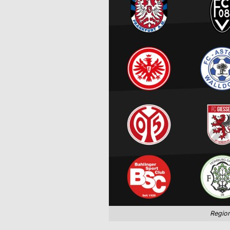
Region