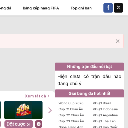
óng đá
Bảng xếp hạng FIFA
Top ghi bàn
Những trận đấu nổi bật
Hiện chưa có trận đấu nào
đáng chú ý
Giải bóng đá hot nhất
Xem tất cả
World Cup 2026
VĐQG Brazil
Cúp C1 Châu Âu
VĐQG Indonesia
Cúp C2 Châu Âu
VĐQG Argentina
Cúp C3 Châu Âu
VĐQG Thái Lan
Ngoại Hạng Anh
VĐQG Hàn Quốc