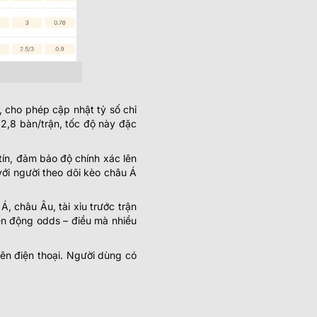
 cho phép cập nhật tỷ số chỉ
 2,8 bàn/trận, tốc độ này đặc
ín, đảm bảo độ chính xác lên
 với người theo dõi kèo châu Á
 châu Âu, tài xỉu trước trận
biến động odds – điều mà nhiều
 trên điện thoại. Người dùng có