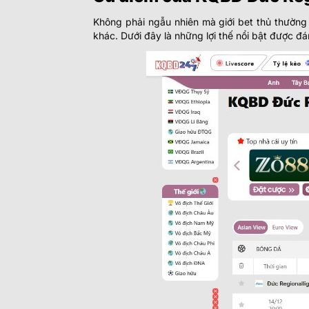
Không phải ngẫu nhiên mà giới bet thủ thường
khác. Dưới đây là những lợi thế nổi bật được đá