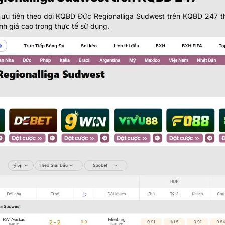
 ưu tiên theo dõi KQBD Đức Regionalliga Sudwest trên KQBD 247 t
nh giá cao trong thực tế sử dụng.