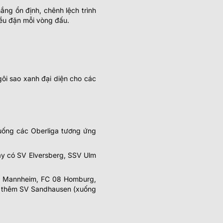
ng ổn định, chênh lệch trình
đều đặn mỗi vòng đấu.
ôi sao xanh đại diện cho các
xuống các Oberliga tương ứng
ây có SV Elversberg, SSV Ulm
of Mannheim, FC 08 Homburg,
 có thêm SV Sandhausen (xuống