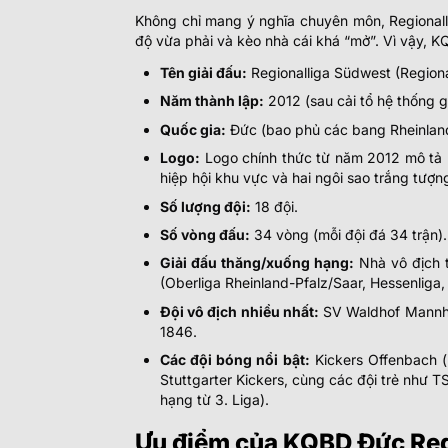
Không chỉ mang ý nghĩa chuyên môn, Regionall
độ vừa phải và kèo nhà cái khá “mở”. Vì vậy, 
Tên giải đấu:
Regionalliga Südwest (Regiona
Năm thành lập:
2012 (sau cải tổ hệ thống g
Quốc gia:
Đức (bao phủ các bang Rheinland
Logo:
Logo chính thức từ năm 2012 mô tả m
hiệp hội khu vực và hai ngôi sao trắng tư
Số lượng đội:
18 đội.
Số vòng đấu:
34 vòng (mỗi đội đá 34 trận).
Giải đấu thăng/xuống hạng:
Nhà vô địch t
(Oberliga Rheinland-Pfalz/Saar, Hessenliga
Đội vô địch nhiều nhất:
SV Waldhof Mannhei
1846.
Các đội bóng nổi bật:
Kickers Offenbach (
Stuttgarter Kickers, cùng các đội trẻ như 
hạng từ 3. Liga).
Ưu điểm của KQBD Đức Reg