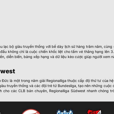
âu lạc bộ giàu truyền thống với bề dày lịch sử hàng trăm năm, cùng
i đấu không chỉ là cuộc chiến khốc liệt cho tấm vé thăng hạng lên 
yến, diễn biến, bảng xếp hạng và dữ liệu kèo cược giúp người xem n
dwest
 Đức là một trong năm giải Regionalliga thuộc cấp độ thứ tư của h
 giàu truyền thống và các đội trẻ từ Bundesliga, tạo nên những cuộc 
h cho các CLB bán chuyên, Regionalliga Südwest nhanh chóng trở 