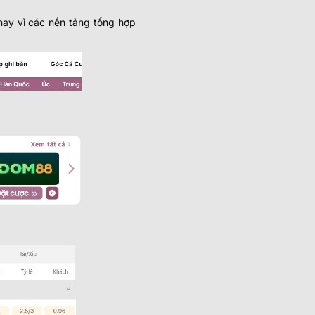
hay vì các nền tảng tổng hợp