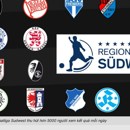
alliga Sudwest thu hút hơn 5000 người xem kết quả mỗi ngày