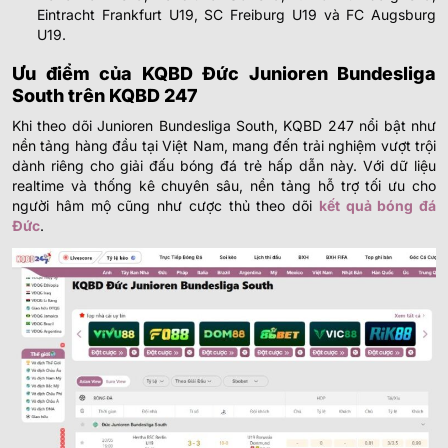
Eintracht Frankfurt U19, SC Freiburg U19 và FC Augsburg
U19.
Ưu điểm của KQBD Đức Junioren Bundesliga
South trên KQBD 247
Khi theo dõi Junioren Bundesliga South, KQBD 247 nổi bật như
nền tảng hàng đầu tại Việt Nam, mang đến trải nghiệm vượt trội
dành riêng cho giải đấu bóng đá trẻ hấp dẫn này. Với dữ liệu
realtime và thống kê chuyên sâu, nền tảng hỗ trợ tối ưu cho
người hâm mộ cũng như cược thủ theo dõi
kết quả bóng đá
Đức
.