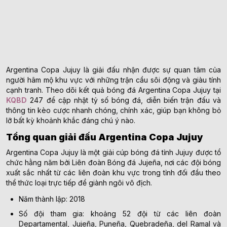
Argentina Copa Jujuy là giải đấu nhận được sự quan tâm của
người hâm mộ khu vực với những trận cầu sôi động và giàu tính
cạnh tranh. Theo dõi kết quả bóng đá Argentina Copa Jujuy tại
KQBD
247 để cập nhật tỷ số bóng đá, diễn biến trận đấu và
thông tin kèo cược nhanh chóng, chính xác, giúp bạn không bỏ
lỡ bất kỳ khoảnh khắc đáng chú ý nào.
Tổng quan giải đấu Argentina Copa Jujuy
Argentina Copa Jujuy là một giải cúp bóng đá tỉnh Jujuy được tổ
chức hằng năm bởi Liên đoàn Bóng đá Jujeña, nơi các đội bóng
xuất sắc nhất từ các liên đoàn khu vực trong tỉnh đối đầu theo
thể thức loại trực tiếp để giành ngôi vô địch.
Năm thành lập: 2018
Số đội tham gia: khoảng 52 đội từ các liên đoàn
Departamental, Jujeña, Puneña, Quebradeña, del Ramal và