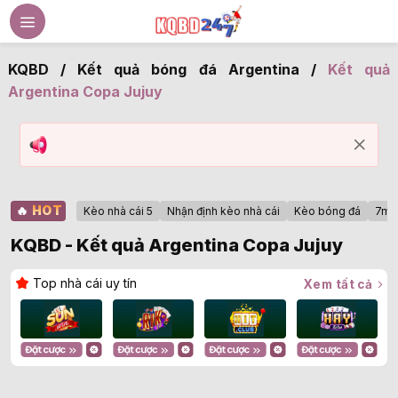
Bỏ
qua
nội
KQBD
/
Kết quả bóng đá Argentina
/
Kết quả
dung
Argentina Copa Jujuy
🔥
HOT
Kèo nhà cái 5
Nhận định kèo nhà cái
Kèo bóng đá
7m
KQBD - Kết quả Argentina Copa Jujuy
Top nhà cái uy tín
Xem tất cả