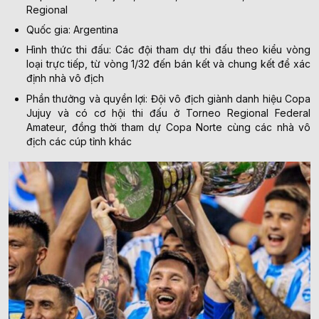
Regional
Quốc gia: Argentina
Hình thức thi đấu: Các đội tham dự thi đấu theo kiểu vòng
loại trực tiếp, từ vòng 1/32 đến bán kết và chung kết để xác
định nhà vô địch
Phần thưởng và quyền lợi: Đội vô địch giành danh hiệu Copa
Jujuy và có cơ hội thi đấu ở Torneo Regional Federal
Amateur, đồng thời tham dự Copa Norte cùng các nhà vô
địch các cúp tỉnh khác