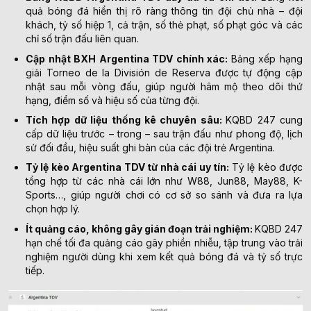
quả bóng đá hiển thị rõ ràng thông tin đội chủ nhà – đội
khách, tỷ số hiệp 1, cả trận, số thẻ phạt, số phạt góc và các
chỉ số trận đấu liên quan.
Cập nhật BXH Argentina TDV chính xác:
Bảng xếp hạng
giải Torneo de la División de Reserva được tự động cập
nhật sau mỗi vòng đấu, giúp người hâm mộ theo dõi thứ
hạng, điểm số và hiệu số của từng đội.
Tích hợp dữ liệu thống kê chuyên sâu:
KQBD 247 cung
cấp dữ liệu trước – trong – sau trận đấu như phong độ, lịch
sử đối đầu, hiệu suất ghi bàn của các đội trẻ Argentina.
Tỷ lệ kèo Argentina TDV từ nhà cái uy tín:
Tỷ lệ kèo được
tổng hợp từ các nhà cái lớn như W88, Jun88, May88, K-
Sports…, giúp người chơi có cơ sở so sánh và đưa ra lựa
chọn hợp lý.
Ít quảng cáo, không gây gián đoạn trải nghiệm:
KQBD 247
hạn chế tối đa quảng cáo gây phiền nhiễu, tập trung vào trải
nghiệm người dùng khi xem kết quả bóng đá và tỷ số trực
tiếp.