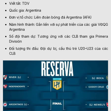
Viết tắt: TDV
Quốc gia: Argentina
Đơn vị tổ chức: Liên đoàn bóng đá Argentina (AFA)
Năm hình thành: Gắn liền với sự phát triển của các giải VĐQG
Argentina
Số đội tham dự: Tương ứng với các CLB tham gia Primera
División
Đối tượng thi đấu: Đội dự bị, cầu thủ trẻ U20–U23 của các
CLB