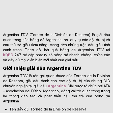
Argentina TDV (Torneo de la División de Reserva) là giải đấu
quan trọng của bóng đá Argentina, nơi quy tụ các đội dự bị và
cầu thủ trẻ giàu tiềm năng, mang đến những trận đấu giàu tính
cạnh tranh. Theo dõi kết quả bóng đá Argentina TDV tại
KQBD
247 để cập nhật tỷ số bóng đá nhanh chóng, chính xác
và đầy đủ mọi diễn biến mới nhất của giải đấu.
Giới thiệu giải đấu Argentina TDV
Argentina TDV là tên gọi quen thuộc của Torneo de la División
de Reserva, giải đấu dành cho các đội dự bị của những CLB
chuyên nghiệp tại giải đấu
Argentina
. Giải được tổ chức bởi AFA
– Asociación del Fútbol Argentino, đóng vai trò quan trọng trong
hệ thống đào tạo và phát triển cầu thủ trẻ của bóng đá
Argentina.
Tên đầy đủ: Torneo de la División de Reserva