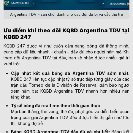
Argentina TDV – sân chơi dành cho các đội dự bị và cầu thủ trẻ
Ưu điểm khi theo dõi KQBD Argentina TDV tại
KQBD 247
KQBD 247 được ví như cuốn cẩm nang bóng đá thông minh,
cung cấp dữ liệu nhanh – chuẩn – đầy đủ cho người hâm mộ. Khi
theo dõi Argentina TDV tại đây, bạn sẽ nhận được nhiều giá trị
vượt trội:
Cập nhật kết quả bóng đá Argentina TDV sớm nhất:
KQBD 247 liên tục cập nhật tỷ số trực tiếp từng giây của các
trận đấu Torneo de la División de Reserva, đảm bảo người
xem nắm bắt KQBD Argentina TDV nhanh hơn nhiều nền
tảng khác.
Tỷ số bóng đá realtime theo thời gian thực
Mọi bàn thắng, thẻ vàng, thẻ đỏ, phạt góc và diễn biến quan
trọng của giải Argentina TDV đều được hiển thị gần như tức
thì, không độ trễ.
Bảng KQBD Argentina TDV đầy đủ và chi tiết:
Bảng kết