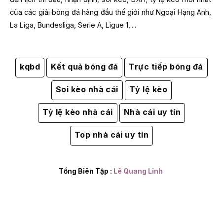
của các giải bóng đá hàng đầu thế giới như Ngoại Hạng Anh,
La Liga, Bundesliga, Serie A, Ligue 1,....
kqbd
Kết quả bóng đá
Trực tiếp bóng đá
Soi kèo nhà cái
Tỷ lệ kèo
Tỷ lệ kèo nhà cái
Nhà cái uy tín
Top nhà cái uy tín
Tổng Biên Tập :
Lê Quang Linh