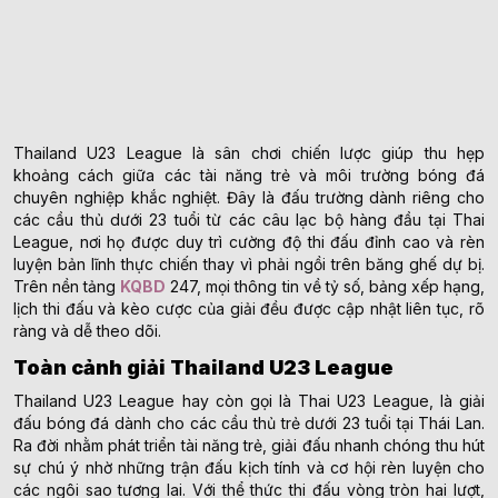
Thailand U23 League là sân chơi chiến lược giúp thu hẹp
khoảng cách giữa các tài năng trẻ và môi trường bóng đá
chuyên nghiệp khắc nghiệt. Đây là đấu trường dành riêng cho
các cầu thủ dưới 23 tuổi từ các câu lạc bộ hàng đầu tại Thai
League, nơi họ được duy trì cường độ thi đấu đỉnh cao và rèn
luyện bản lĩnh thực chiến thay vì phải ngồi trên băng ghế dự bị.
Trên nền tảng
KQBD
247, mọi thông tin về tỷ số, bảng xếp hạng,
lịch thi đấu và kèo cược của giải đều được cập nhật liên tục, rõ
ràng và dễ theo dõi.
Toàn cảnh giải Thailand U23 League
Thailand U23 League hay còn gọi là Thai U23 League, là giải
đấu bóng đá dành cho các cầu thủ trẻ dưới 23 tuổi tại Thái Lan.
Ra đời nhằm phát triển tài năng trẻ, giải đấu nhanh chóng thu hút
sự chú ý nhờ những trận đấu kịch tính và cơ hội rèn luyện cho
các ngôi sao tương lai. Với thể thức thi đấu vòng tròn hai lượt,