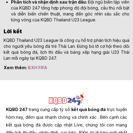
Phân tích và nhận định sau trận đấu:
Đội ngũ biên tập viên
của KQBD 247 tổng hợp phong độ đội bóng, cầu thủ nổi bật
và diễn biến chiến thuật, mang đến góc nhìn sâu sắc cho
từng vòng của KQBD Thailand U23 League.
Lời kết
KQBD Thailand U23 League là công cụ hỗ trợ phân tích hiệu quả
cho người yêu bóng đá trẻ Thái Lan. Đừng bỏ lỡ cơ hội theo dõi
kết quả bóng đá, lịch thi đấu và bảng xếp hạng giải U23 Thái
Lan mỗi ngày tại KQBD 247.
Xem thêm:
BXH FIFA
KQBD 247
trang cung cấp tỷ số
kết quả bóng đá
trực tuyến
hôm nay, đêm qua nhanh chóng và chính xác . Bên cạnh các
kết quả bóng đá được cập nhật Live, chúng tôi còn mang
đến lịch thi đấu, nhận định, soi kèo, BXH, tỷ lệ kèo mới nhất