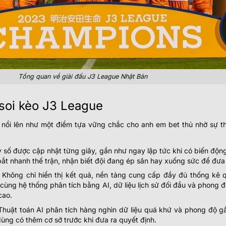
Tổng quan về giải đấu J3 League Nhật Bản
soi kèo J3 League
nổi lên như một điểm tựa vững chắc cho anh em bet thủ nhờ sự th
 số được cập nhật từng giây, gần như ngay lập tức khi có biến động
ắt nhanh thế trận, nhận biết đội đang ép sân hay xuống sức để đưa r
:
Không chỉ hiển thị kết quả, nền tảng cung cấp đầy đủ thống kê 
p cùng hệ thống phân tích bằng AI, dữ liệu lịch sử đối đầu và phong
cao.
Thuật toán AI phân tích hàng nghìn dữ liệu quá khứ và phong độ gầ
dùng có thêm cơ sở trước khi đưa ra quyết định.