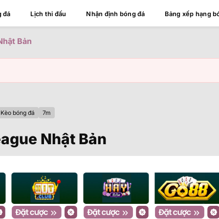
g đá
Lịch thi đấu
Nhận định bóng đá
Bảng xếp hạng b
Nhật Bản
Kèo bóng đá
7m
eague Nhật Bản