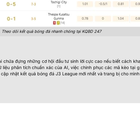
Theo dõi kết quả bóng đá nhanh chóng tại KQBD 247
i chứa đựng những cơ hội đầu tư sinh lời cực cao nếu biết cách khai 
 liệu phân tích chuẩn xác của AI, việc chinh phục các mã kèo tại g
cập nhật kết quả bóng đá J3 League mới nhất và trang bị cho mình 