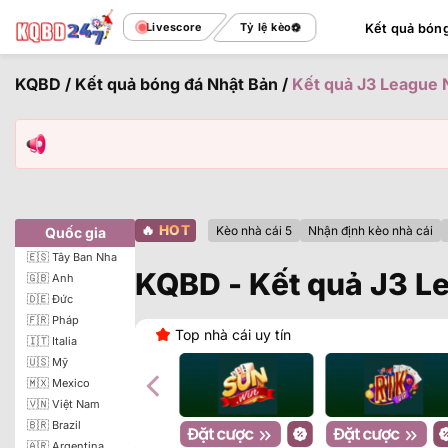
Bỏ
Livescore
Tỷ lệ kèo
Kết quả bón
qua
nội
KQBD
/
Kết quả bóng đá Nhật Bản
/
Kết quả J3 League 
dung
🔥
HOT
Kèo nhà cái 5
Nhận định kèo nhà cái
Quốc gia
🇪🇸 Tây Ban Nha
KQBD - Kết quả J3 L
🇬🇧 Anh
🇩🇪 Đức
🇫🇷 Pháp
Top nhà cái uy tín
🇮🇹 Italia
🇺🇸 Mỹ
🇲🇽 Mexico
🇻🇳 Việt Nam
🇧🇷 Brazil
🇦🇷 Argentina