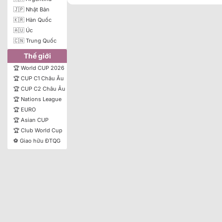
🇯🇵 Nhật Bản
🇰🇷 Hàn Quốc
Asian View
Euro View
Tỷ Lệ
🇦🇺 Úc
🇨🇳 Trung Quốc
BÓNG ĐÁ
Thế giới
🏆 World CUP 2026
Thời gian
Đội nhà
T
🏆 CUP C1 Châu Âu
🏆 CUP C2 Châu Âu
🏆 Nations League
🏆 EURO
🏆 Asian CUP
🏆 Club World Cup
⚽️️️ Giao hữu ĐTQG