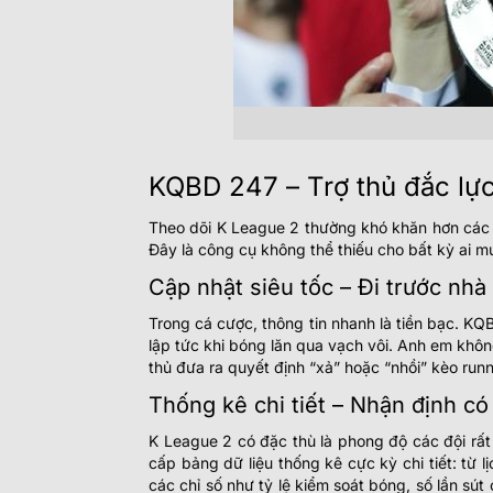
KQBD 247 – Trợ thủ đắc lự
Theo dõi K League 2 thường khó khăn hơn các g
Đây là công cụ không thể thiếu cho bất kỳ ai mu
Cập nhật siêu tốc – Đi trước nhà 
Trong cá cược, thông tin nhanh là tiền bạc. KQ
lập tức khi bóng lăn qua vạch vôi. Anh em khôn
thủ đưa ra quyết định “xả” hoặc “nhồi” kèo runni
Thống kê chi tiết – Nhận định có
K League 2 có đặc thù là phong độ các đội rấ
cấp bảng dữ liệu thống kê cực kỳ chi tiết: từ 
các chỉ số như tỷ lệ kiểm soát bóng, số lần sú