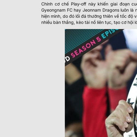
Chính cơ chế Play-off này khiến giai đoạn 
Gyeongnam FC hay Jeonnam Dragons luôn là nhữ
hiện mình, do đó lối đá thường thiên về tốc độ 
nhiều bàn thắng, kèo tài nổ liên tục, tạo cơ hội