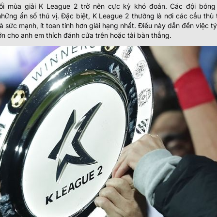
cuối mùa giải K League 2 trở nên cực kỳ khó đoán. Các đội bóng
ng ẩn số thú vị. Đặc biệt, K League 2 thường là nơi các cầu thủ t
và sức mạnh, ít toan tính hơn giải hạng nhất. Điều này dẫn đến việc
 lớn cho anh em thích đánh cửa trên hoặc tài bàn thắng.