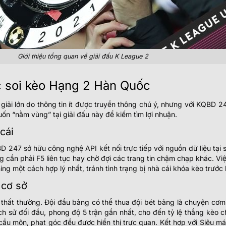
Giới thiệu tổng quan về giải đấu K League 2
c soi kèo Hạng 2 Hàn Quốc
iải lớn do thông tin ít được truyền thông chú ý, nhưng với KQBD 24
ốn “nằm vùng” tại giải đấu này để kiếm tìm lợi nhuận.
cái
BD 247 sở hữu công nghệ API kết nối trực tiếp với nguồn dữ liệu tại
g cần phải F5 liên tục hay chờ đợi các trang tin chậm chạp khác. Vi
ng một cách hợp lý nhất, tránh tình trạng bị nhà cái khóa kèo trước k
 cơ sở
t thất thường. Đội đầu bảng có thể thua đội bét bảng là chuyện c
lịch sử đối đầu, phong độ 5 trận gần nhất, cho đến tỷ lệ thắng kèo c
t cầu môn, phạt góc đều được hiển thị trực quan. Kết hợp với Siêu má