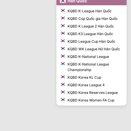
Hàn Quốc
KQBD K-League Hàn Quốc
KQBD Cúp Quốc gia Hàn Quốc
KQBD K League 2 Hàn Quốc
KQBD K3 League Hàn Quốc
KQBD League Cup Hàn Quốc
KQBD WK League Nữ Hàn Quốc
KQBD K-National League
KQBD K-National League
Championship
KQBD Korea KL Cup
KQBD Korea League 4
KQBD Korea Reserves League
KQBD Korea Women FA Cup