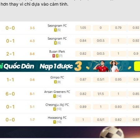
hơn thay vì chỉ dựa vào cảm tính.