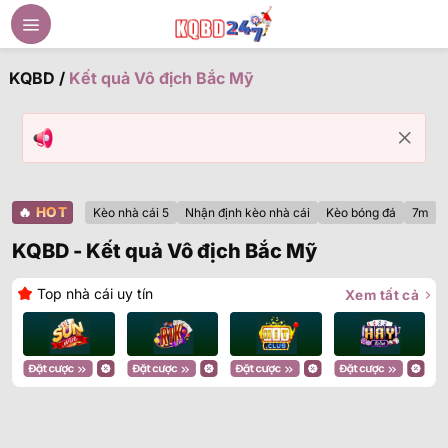
Bỏ
qua
nội
KQBD
/
Kết quả Vô địch Bắc Mỹ
dung
🔥
HOT
Kèo nhà cái 5
Nhận định kèo nhà cái
Kèo bóng đá
7m
KQBD - Kết quả Vô địch Bắc Mỹ
Top nhà cái uy tín
Xem tất cả
Vin88