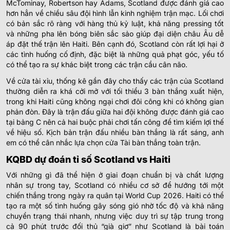
McTominay, Robertson hay Adams, Scotland được đánh giá cao
hơn hẳn về chiều sâu đội hình lẫn kinh nghiệm trận mạc. Lối chơi
có bản sắc rõ ràng với hàng thủ kỷ luật, khả năng pressing tốt
và những pha lên bóng biên sắc sảo giúp đại diện châu Âu dễ
áp đặt thế trận lên Haiti. Bên cạnh đó, Scotland còn rất lợi hại ở
các tình huống cố định, đặc biệt là những quả phạt góc, yếu tố
có thể tạo ra sự khác biệt trong các trận cầu cân não.
Về cửa tài xỉu, thống kê gần đây cho thấy các trận của Scotland
thường diễn ra khá cởi mở với tối thiểu 3 bàn thắng xuất hiện,
trong khi Haiti cũng không ngại chơi đôi công khi có không gian
phản đòn. Đây là trận đấu giữa hai đội không được đánh giá cao
tại bảng C nên cả hai buộc phải chơi tấn công để tìm kiếm lợi thế
về hiệu số. Kịch bản trận đấu nhiều bàn thắng là rất sáng, anh
em có thể cân nhắc lựa chọn cửa Tài bàn thắng toàn trận.
KQBD dự đoán tỉ số Scotland vs Haiti
Với những gì đã thể hiện ở giai đoạn chuẩn bị và chất lượng
nhân sự trong tay, Scotland có nhiều cơ sở để hướng tới một
chiến thắng trong ngày ra quân tại World Cup 2026. Haiti có thể
tạo ra một số tình huống gây sóng gió nhờ tốc độ và khả năng
chuyển trạng thái nhanh, nhưng việc duy trì sự tập trung trong
cả 90 phút trước đối thủ “già giơ” như Scotland là bài toán