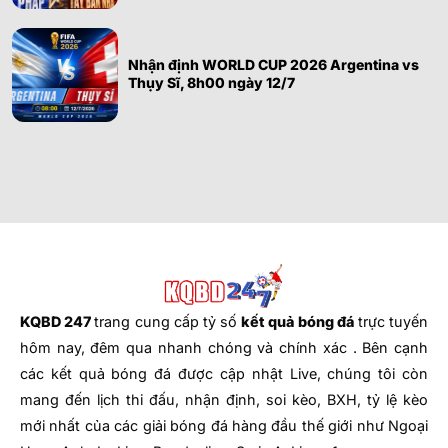
Nhận định WORLD CUP 2026 Argentina vs
Thụy Sĩ, 8h00 ngày 12/7
KQBD 247
trang cung cấp tỷ số
kết quả bóng đá
trực tuyến
hôm nay, đêm qua nhanh chóng và chính xác . Bên cạnh
các kết quả bóng đá được cập nhật Live, chúng tôi còn
mang đến lịch thi đấu, nhận định, soi kèo, BXH, tỷ lệ kèo
mới nhất của các giải bóng đá hàng đầu thế giới như Ngoại